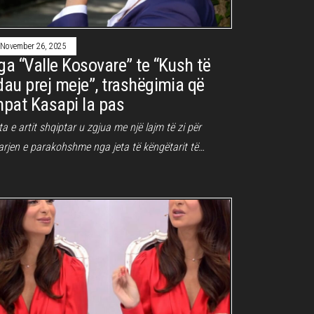
November 26, 2025
ga “Valle Kosovare” te “Kush të
dau prej meje”, trashëgimia që
hpat Kasapi la pas
a e artit shqiptar u zgjua me një lajm të zi për
arjen e parakohshme nga jeta të këngëtarit të…