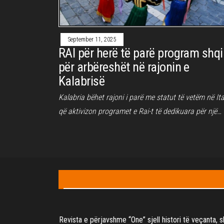
September 11, 2025
RAI për herë të parë program shq
për arbëreshët në rajonin e
Kalabrisë
Kalabria bëhet rajoni i parë me statut të vetëm në Ita
që aktivizon programet e Rai-t të dedikuara për një…
Posts
pagination
Revista e përjavshme “One” sjell histori të veçanta, 