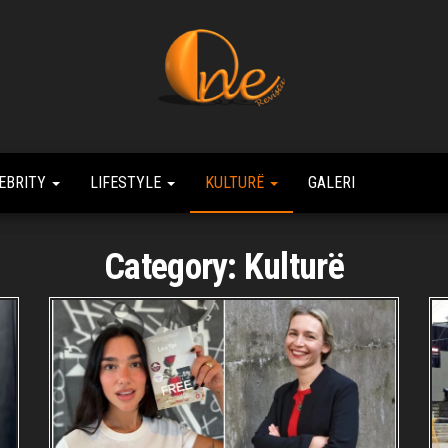
Revista
Always
Number
One
One
EBRITY
LIFESTYLE
KULTURË
GALERI
Category:
Kulturë