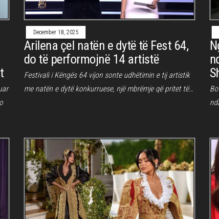
December 18, 2025
Arilena çel natën e dytë të Fest 64,
N
do të performojnë 14 artistë
n
t
S
Festivali i Këngës 64 vijon sonte udhëtimin e tij artistik
uar
me natën e dytë konkurruese, një mbrëmje që pritet të…
Bot
jo
nd