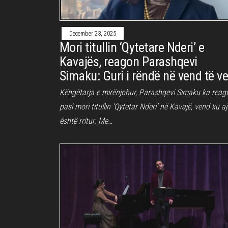
December 23, 2025
Mori titullin ‘Qytetare Nderi’ e
Kavajës, reagon Parashqevi
Simaku: Guri i rëndë në vend të ve
Këngëtarja e mirënjohur, Parashqevi Simaku ka reag
pasi mori titullin ‘Qytetar Nderi’ në Kavajë, vend ku a
është rritur. Me…