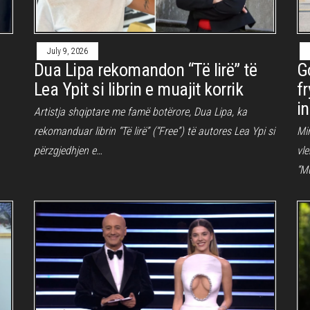
July 9, 2026
Dua Lipa rekomandon “Të lirë” të
G
Lea Ypit si librin e muajit korrik
f
i
Artistja shqiptare me famë botërore, Dua Lipa, ka
rekomanduar librin “Të lirë” (“Free”) të autores Lea Ypi si
Min
përzgjedhjen e…
vle
“M