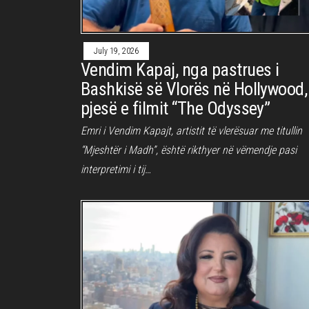
July 19, 2026
Vendim Kapaj, nga pastrues i
Bashkisë së Vlorës në Hollywood,
pjesë e filmit “The Odyssey”
Emri i Vendim Kapajt, artistit të vlerësuar me titullin
“Mjeshtër i Madh”, është rikthyer në vëmendje pasi
interpretimi i tij…