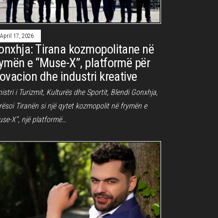
April 17, 2026
onxhja: Tirana kozmopolitane në
rymën e “Muse-X”, platformë për
novacion dhe industri kreative
istri i Turizmit, Kulturës dhe Sportit, Blendi Gonxhja,
rësoi Tiranën si një qytet kozmopolit në frymën e
use-X”, një platformë…