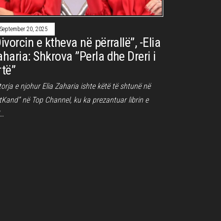
September 20, 2025
ivorcin e ktheva në përrallë”, -Elia
aharia: Shkrova ”Perla dhe Dreri i
rtë”
orja e njohur Elia Zaharia ishte këtë të shtunë në
tKand” në Top Channel, ku ka prezantuar librin e
j…