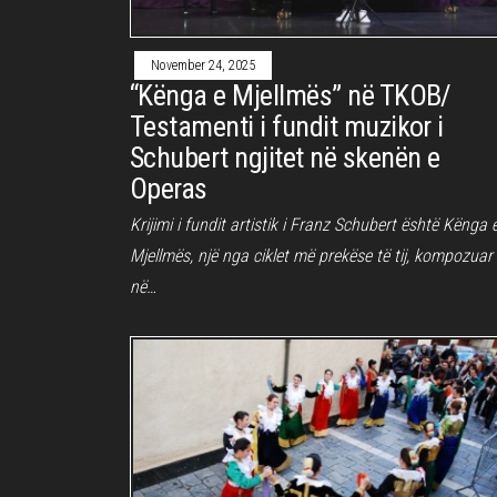
November 24, 2025
“Kënga e Mjellmës” në TKOB/
Testamenti i fundit muzikor i
Schubert ngjitet në skenën e
Operas
Krijimi i fundit artistik i Franz Schubert është Kënga 
Mjellmës, një nga ciklet më prekëse të tij, kompozuar
në…