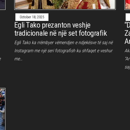
October 18, 2025
Egli Tako prezanton veshje
“D
tradicionale në një set fotografik
Z
A
Egli Tako ka rrëmbyer vëmendjen e ndjekësve të saj në
Instagram me një seri fotografish ku shfaqet e veshur
Akt
e
me…
“Ar
sa