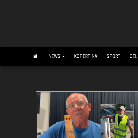
Skip
to
the
content
NEWS
KOPERTINA
SPORT
CEL