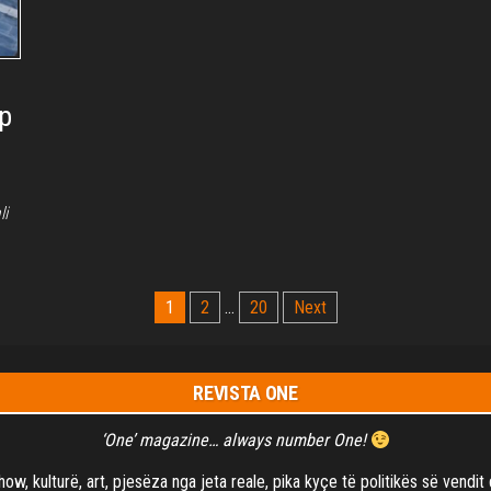
ip
li
1
2
…
20
Next
REVISTA ONE
‘One’ magazine… always number One!
show, kulturë, art, pjesëza nga jeta reale, pika kyçe të politikës së vend