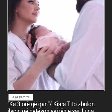
June 13, 2024
“Ka 3 orë që qan”/ Kiara Tito zbulon
ilaçin që qetëson vajzën e saj, Luna