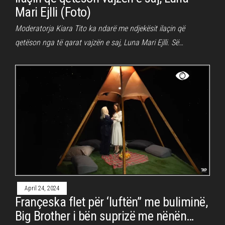
Mari Ejlli (Foto)
Moderatorja Kiara Tito ka ndarë me ndjekësit ilaçin që
qetëson nga të qarat vajzën e saj, Luna Mari Ejlli. Së…
April 24, 2024
Françeska flet për ‘luftën” me buliminë,
Big Brother i bën suprizë me nënën…