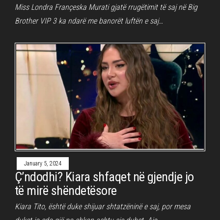
Miss Londra Françeska Murati gjatë rrugëtimit të saj në Big
Brother VIP 3 ka ndarë me banorët luftën e saj…
January 5, 2024
Ç’ndodhi? Kiara shfaqet në gjendje jo
të mirë shëndetësore
Kiara Tito, është duke shijuar shtatzëninë e saj, por mesa