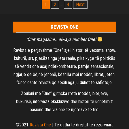
Posts
1
2
…
4
Next
pagination
REVISTA ONE
‘One’ magazine… always number One!
Revista e përjavshme “One” sjell histori të veçanta, show,
kulturë, art, pjesëza nga jeta reale, pika kyçe të politikës
së vendit dhe asaj ndërkombëtare, pamje sensacionale,
ngjarje që bëjnë jehonë, këshilla mbi modën, librat, jetën.
“One” është revista që secili nga ju duhet të shfletojë.
Zbuloni me “One” gjithçka rreth modës, blerjeve,
bukurisë, intervista ekskluzive dhe histori të udhëtimit:
pasione dhe vizione të njerëzve të lirë.
©2021
Revista One
| Të gjitha të drejtat të rezervuara