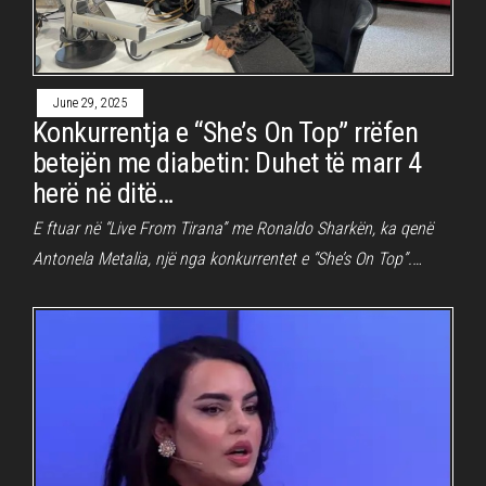
June 29, 2025
Konkurrentja e “She’s On Top” rrëfen
betejën me diabetin: Duhet të marr 4
herë në ditë…
E ftuar në “Live From Tirana” me Ronaldo Sharkën, ka qenë
Antonela Metalia, një nga konkurrentet e “She’s On Top”.…