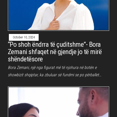
October 10, 2024
“Po shoh ëndrra të çuditshme”- Bora
Zemani shfaqet në gjendje jo të mirë
shëndetësore
Bora Zemani, një nga figurat më të njohura në botën e
showbizit shqiptar, ka zbuluar së fundmi se po përballet…