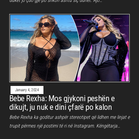
duket jo çdo gjë po shkon ashtu siç duhet. Ajo…
January 4, 2024
Bebe Rexha: Mos gjykoni peshën e
dikujt, ju nuk e dini çfarë po kalon
Bebe Rexha ka goditur ashpër stereotipet që lidhen me linjat e
trupit përmes një postimi të ri në Instagram. Këngëtarja…