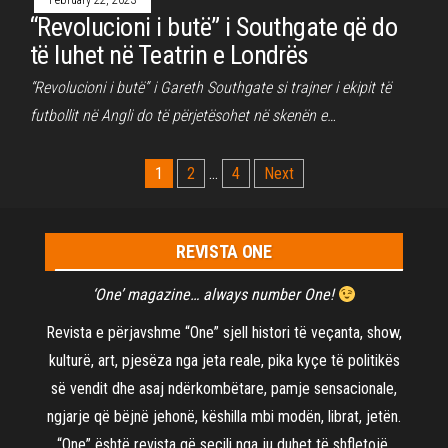
February 22, 2023
“Revolucioni i butë” i Southgate që do
të luhet në Teatrin e Londrës
“Revolucioni i butë” i Gareth Southgate si trajner i ekipit të
futbollit në Angli do të përjetësohet në skenën e…
Posts
1
2
…
4
Next
pagination
REVISTA ONE
‘One’ magazine… always number One!
Revista e përjavshme “One” sjell histori të veçanta, show,
kulturë, art, pjesëza nga jeta reale, pika kyçe të politikës
së vendit dhe asaj ndërkombëtare, pamje sensacionale,
ngjarje që bëjnë jehonë, këshilla mbi modën, librat, jetën.
“One” është revista që secili nga ju duhet të shfletojë.