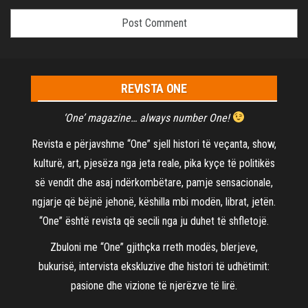
REVISTA ONE
‘One’ magazine… always number One!
Revista e përjavshme “One” sjell histori të veçanta, show,
kulturë, art, pjesëza nga jeta reale, pika kyçe të politikës
së vendit dhe asaj ndërkombëtare, pamje sensacionale,
ngjarje që bëjnë jehonë, këshilla mbi modën, librat, jetën.
“One” është revista që secili nga ju duhet të shfletojë.
Zbuloni me “One” gjithçka rreth modës, blerjeve,
bukurisë, intervista ekskluzive dhe histori të udhëtimit:
pasione dhe vizione të njerëzve të lirë.