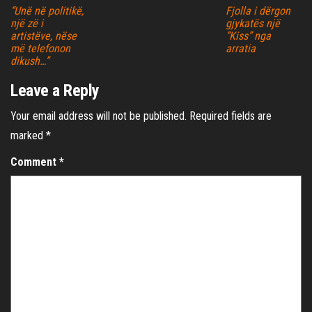
“Unë në politikë,
Fjolla i dërgon
një zë i
gjykatës një
artistëve, nëse
“Kiss” nga
më telefonon
arratia
dikush…”
Leave a Reply
Your email address will not be published.
Required fields are
marked
*
Comment
*