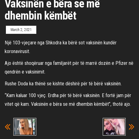
Vaksinën e bëra se më
dhembin këmbët
March 2, 2021
Një 103-vjeçare nga Shkodra ka bërë sot vaksinën kundër
koronavirusit.
Ajo është shoqëruar nga familjarët për të marrë dozën e Pfizer në
qendrën e vaksinimit.
Rushe Doda ka thënë se kishte dëshirë për të bërë vaksinën.
“Kam kaluar 100 vjeç. Erdha për të bërë vaksinën. E fortë jam për
vitet që kam. Vaksinën e bëra se më dhembin këmbët”, thotë ajo.