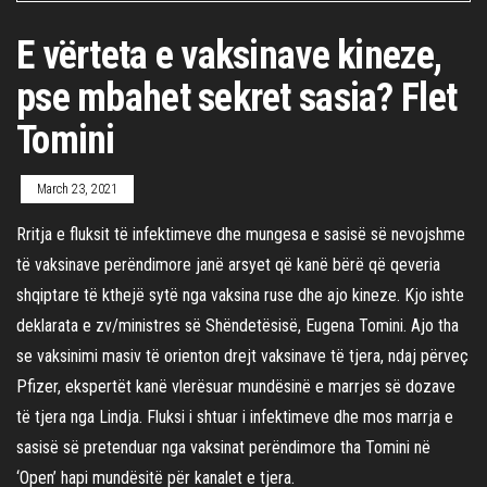
E vërteta e vaksinave kineze,
pse mbahet sekret sasia? Flet
Tomini
March 23, 2021
Rritja e fluksit të infektimeve dhe mungesa e sasisë së nevojshme
të vaksinave perëndimore janë arsyet që kanë bërë që qeveria
shqiptare të kthejë sytë nga vaksina ruse dhe ajo kineze. Kjo ishte
deklarata e zv/ministres së Shëndetësisë, Eugena Tomini. Ajo tha
se vaksinimi masiv të orienton drejt vaksinave të tjera, ndaj përveç
Pfizer, ekspertët kanë vlerësuar mundësinë e marrjes së dozave
të tjera nga Lindja. Fluksi i shtuar i infektimeve dhe mos marrja e
sasisë së pretenduar nga vaksinat perëndimore tha Tomini në
‘Open’ hapi mundësitë për kanalet e tjera.