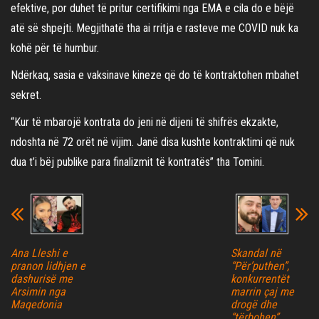
efektive, por duhet të pritur certifikimi nga EMA e cila do e bëjë
atë së shpejti. Megjithatë tha ai rritja e rasteve me COVID nuk ka
kohë për të humbur.
Ndërkaq, sasia e vaksinave kineze që do të kontraktohen mbahet
sekret.
“Kur të mbarojë kontrata do jeni në dijeni të shifrës ekzakte,
ndoshta në 72 orët në vijim. Janë disa kushte kontraktimi që nuk
dua t’i bëj publike para finalizmit të kontratës” tha Tomini.
Ana Lleshi e
Skandal në
pranon lidhjen e
“Për’puthen”,
dashurisë me
konkurrentët
Arsimin nga
marrin çaj me
Maqedonia
drogë dhe
“tërbohen”