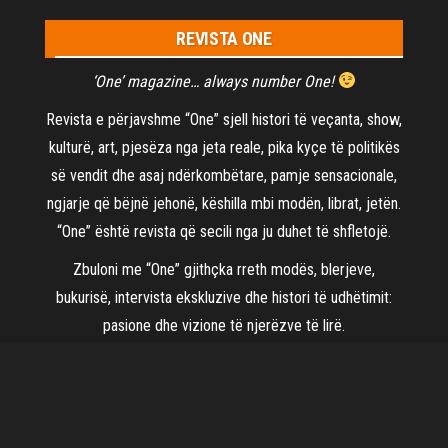
REVISTA ONE
‘One’ magazine… always number One!
Revista e përjavshme “One” sjell histori të veçanta, show,
kulturë, art, pjesëza nga jeta reale, pika kyçe të politikës
së vendit dhe asaj ndërkombëtare, pamje sensacionale,
ngjarje që bëjnë jehonë, këshilla mbi modën, librat, jetën.
“One” është revista që secili nga ju duhet të shfletojë.
Zbuloni me “One” gjithçka rreth modës, blerjeve,
bukurisë, intervista ekskluzive dhe histori të udhëtimit:
pasione dhe vizione të njerëzve të lirë.
©2021
Revista One
| Të gjitha të drejtat të rezervuara