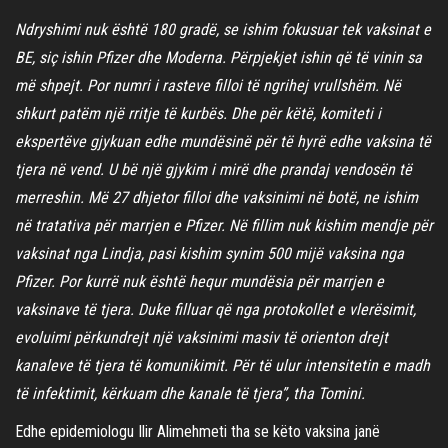
Ndryshimi nuk është 180 gradë, se ishim fokusuar tek vaksinat e
BE, siç ishin Pfizer dhe Moderna. Përpjekjet ishin që të vinin sa
më shpejt. Por numri i rasteve filloi të ngrihej vrullshëm. Në
shkurt patëm një rritje të kurbës. Dhe për këtë, komiteti i
ekspertëve gjykuan edhe mundësinë për të hyrë edhe vaksina të
tjera në vend. U bë një gjykim i mirë dhe prandaj vendosën të
merreshin. Më 27 dhjetor filloi dhe vaksinimi në botë, ne ishim
në tratativa për marrjen e Pfizer. Në fillim nuk kishim mendje për
vaksinat nga Lindja, pasi kishim synim 500 mijë vaksina nga
Pfizer. Por kurrë nuk është hequr mundësia për marrjen e
vaksinave të tjera. Duke filluar që nga protokollet e vlerësimit,
evoluimi përkundrejt një vaksinimi masiv të orienton drejt
kanaleve të tjera të komunikimit. Për të ulur intensitetin e madh
të infektimit, kërkuam dhe kanale të tjera”, tha Tomini.
Edhe epidemiologu Ilir Alimehmeti tha se këto vaksina janë