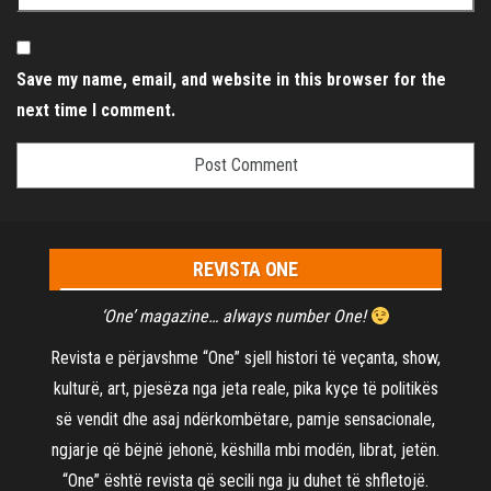
Save my name, email, and website in this browser for the
next time I comment.
REVISTA ONE
‘One’ magazine… always number One!
Revista e përjavshme “One” sjell histori të veçanta, show,
kulturë, art, pjesëza nga jeta reale, pika kyçe të politikës
së vendit dhe asaj ndërkombëtare, pamje sensacionale,
ngjarje që bëjnë jehonë, këshilla mbi modën, librat, jetën.
“One” është revista që secili nga ju duhet të shfletojë.