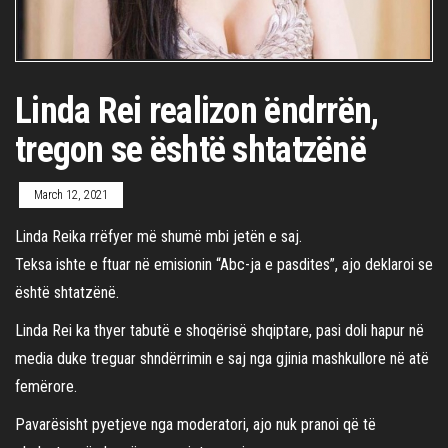
Linda Rei realizon ëndrrën,
tregon se është shtatzënë
March 12, 2021
Linda Reika rrëfyer më shumë mbi jetën e saj.
Teksa ishte e ftuar në emisionin “Abc-ja e pasdites”, ajo deklaroi se
është shtatzënë.
Linda Rei ka thyer tabutë e shoqërisë shqiptare, pasi doli hapur në
media duke treguar shndërrimin e saj nga gjinia mashkullore në atë
femërore.
Pavarësisht pyetjeve nga moderatori, ajo nuk pranoi që të