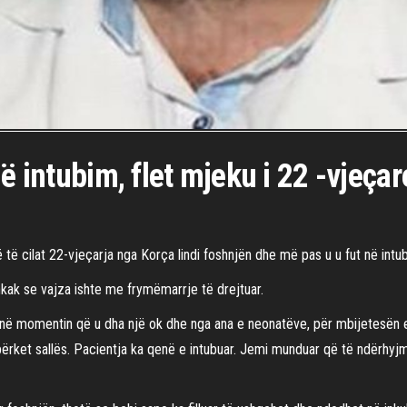
në intubim, flet mjeku i 22 -vjeça
 të cilat 22-vjeçarja nga Korça lindi foshnjën dhe më pas u u fut në intub
kak se vajza ishte me frymëmarrje të drejtuar.
he në momentin që u dha një ok dhe nga ana e neonatëve, për mbijetesën
përket sallës. Pacientja ka qenë e intubuar. Jemi munduar që të ndërhyj