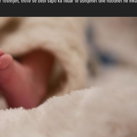
r foshnjën, thotë se bebi sapo ka filluar të ushqehet dhe ndodhet në inku