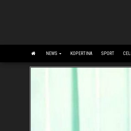
Skip
to
the
content
NEWS
KOPERTINA
SPORT
CEL