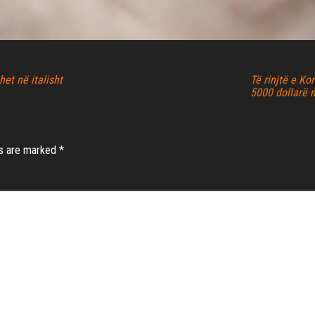
et në italisht
Të rinjtë e Ko
5000 dollarë n
ds are marked
*