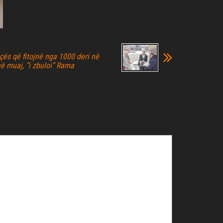
rçës që fitojnë nga 1000 deri në
ë muaj, “i zbuloi” Rama