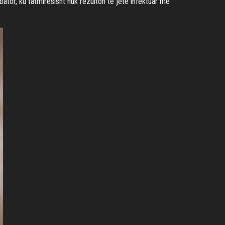
bator, ku fatmirësisht nuk rezulton të jetë infektuar me