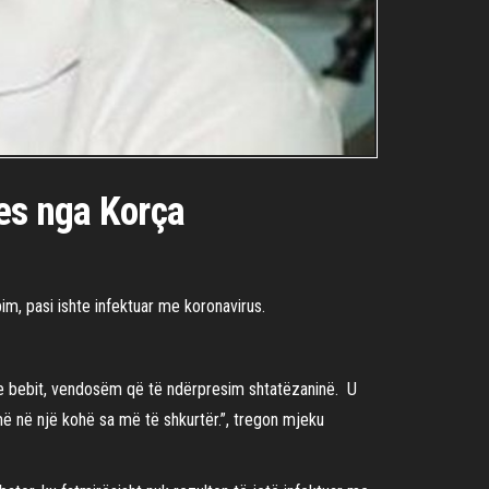
res nga Korça
im, pasi ishte infektuar me koronavirus.
 e bebit, vendosëm që të ndërpresim shtatëzaninë. U
më në një kohë sa më të shkurtër.”, tregon mjeku