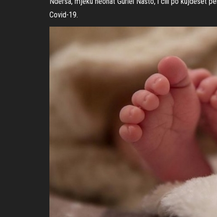
Ndërsa, mjeku neonat Guriel Nasto, i cili po kujdeset pë
Covid-19.