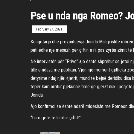
Pse u nda nga Romeo? Jon
February 27, 2021
Këngëtarja dhe prezantuesja Jonida Maliqi ishte mbrëmë
pati edhe një mesazh për çiftin e ri, pas zyrtarizimit t
Në intervistën për “Prive” ajo është shprehur se jetoi 
tillë e ndava me publikun. Vjen një moment gjithcka zbe
detyrime ndaj njëri-tjetrit, mund të bëjnë deridiku di
tepër kam arritur pjekurinë time që gjërat nuk i përjeto
Jonida.
Ajo konfirmoi se është ndarë miqësisht me Romeon dhe s
“I uroj jetë të lumtur çiftit!”