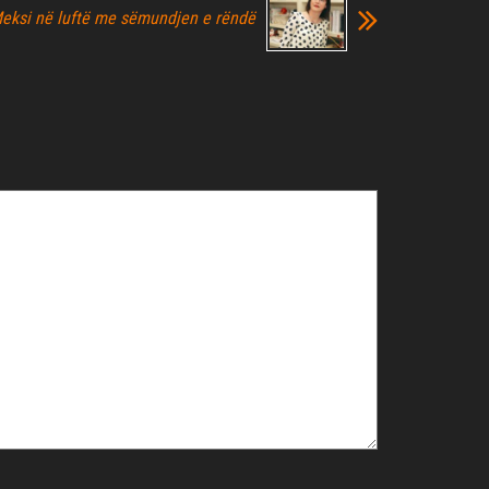
eksi në luftë me sëmundjen e rëndë