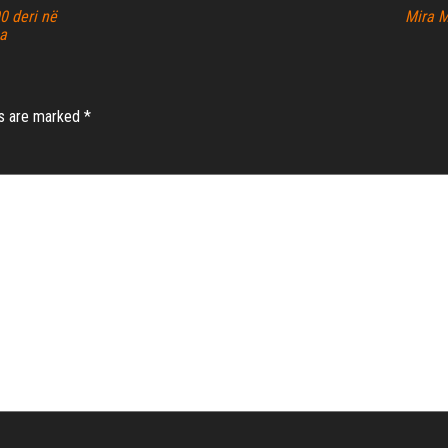
00 deri në
Mira M
ma
ds are marked
*