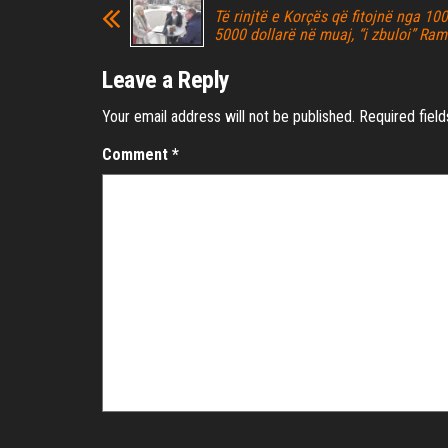
Të rinjtë e Korçës që fitojnë nga 10
5000 dollarë në muaj, “i zbuloi” Ra
Leave a Reply
Your email address will not be published.
Required fiel
Comment
*