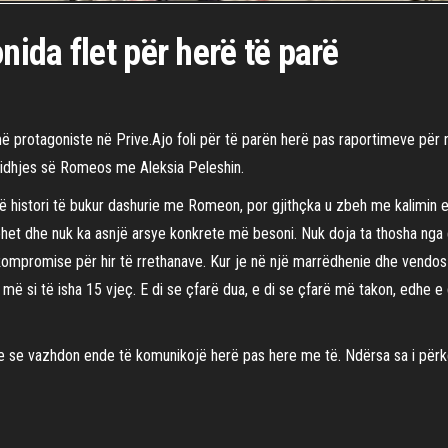
ida flet për herë të parë
 protagoniste në Prive.Ajo foli për të parën herë pas raportimeve për 
ë lidhjes së Romeos me Aleksia Peleshin.
një histori të bukur dashurie me Romeon, por gjithçka u zbeh me kalimin 
het dhe nuk ka asnjë arsye konkrete më besoni. Nuk doja ta thosha nga e
sa kompromise për hir të rrethanave. Kur je në një marrëdhenie dhe vend
j më si të isha 15 vjeç. E di se çfarë dua, e di se çfarë më takon, edhe 
e vazhdon ende të komunikojë herë pas here me të. Ndërsa sa i përket l