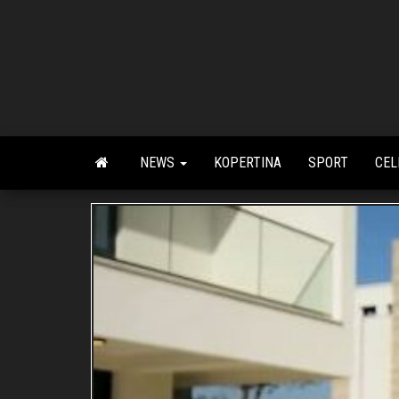
Skip
to
the
content
NEWS
KOPERTINA
SPORT
CEL