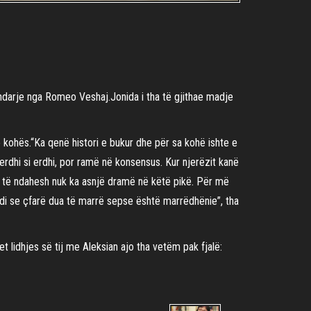
ndarje nga Romeo Veshaj.Jonida i tha të gjithae madje
e kohës.“Ka qenë histori e bukur dhe për sa kohë ishte e
rdhi si erdhi, por ramë në konsensus. Kur njerëzit kanë
os të ndahesh nuk ka asnjë dramë në këtë pikë. Për më
e di se çfarë dua të marrë sepse është marrëdhënie”, tha
idhjes së tij me Aleksian ajo tha vetëm pak fjalë: