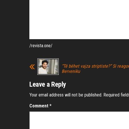
/revista.one/
“Të bëhet vajza striptiste?” Si reago
Berveniku
Leave a Reply
Your email address will not be published.
Required fiel
Comment
*