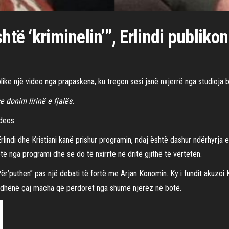
shtë ‘kriminelin’”, Erlindi publik
ublike një video nga prapaskena, ku tregon sesi janë nxjerrë nga studioja 
e donim lirinë e fjalës.
ideos.
lindi dhe Kristiani kanë prishur programin, ndaj është dashur ndërhyrja e 
vetë nga programi dhe se do të nxirrte në dritë gjithë të vërtetën.
Për’puthen” pas një debati të fortë me Arjan Konomin. Ky i fundit akuzoi K
 ka dhënë çaj macha që përdoret nga shumë njerëz në botë.