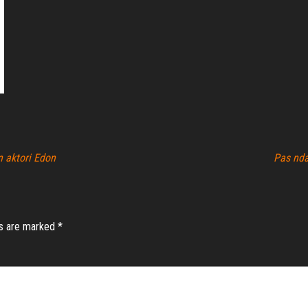
n aktori Edon
Pas nda
ds are marked
*