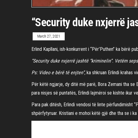
“Security duke nxjerrë ja
March 27, 2021
Erlind Kapllani, ish-konkurrent i “Për’Puthen” ka bërë p
“Security duke nxjerrë jashtë “kriminelin”. Vetëm seps
Ps: Video e bërë të enjten”,
ka shkruan Erlindi krahas v
Për këtë ngjarje, dy ditë më parë, Bora Zemani tha se Er
para nisjes së puntatës, Erlindi lajmëroi se kishte ikur 
Para pak ditësh, Erlindi vendosi të linte përfundimisht “
shpërfytyruar. Kristiani e mohoi këtë gjë dhe tha se i