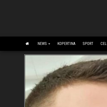
Skip
to
the
content
NEWS
KOPERTINA
SPORT
CEL