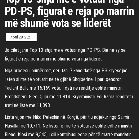
PD-PS, figurat e reja po marrin
më shumë vota se liderët
April 28, 2021
Ja cilet jane Top 10-shja më e votuar nga PD-PS. Bie ne sy se
figurat e reja po marrin më shumë vota nga liderët.
Nga procesi i numërimit, deri tani 7 kandidatë nga PS kryesojnë
listën si më të votuarit në të gjithë Shqipërinë. I pari qëndron
Taulant Balla me 16,169 vota. I dyti në renditje është ministri i
Brendshëm, Bledi Çuçi me 11,814. Kryeministri Edi Rama renditet i
treti në listë me 11,393.
Lista vijon me Niko Peleshin në Korçë, për t’u ndjekur nga Saimir
Hasalla me 10,711. Në listën e më të votuarve është edhe ministri
Blendi Klosi me 9,545, i cili kontribuoi edhe për të marrë mandatin