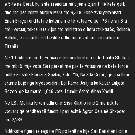
e 5-të në Berat, ku ishte i renditur në vijën e zjarrit në këtë qark
dhe më pas është Aurora Mara me 9,318. Edhe zv.kryeministri
Erion Braçe renditet në listën e më të votuarve për PS-në si i 8-ti
më i votuar, teksa lista vijon me ministren e Infrastrukturës, Belinda
Balluku, e cila aktualisht është edhe më e votuara në qarkun e
Tiranës.
Në 10-tshen e më të votuarve të socialistëve është Paulin Stërkaj
me mbi 6 mijë vota. Sa i përket më pak të votuarve në këtë forcë
politike është Klodiana Spahiu, Fidel Ylli, Najada Çomo, që u soll me
shumë bujë nga kryesocialisti Edi Rama. Asaj ia ka kaluar Luljeta
Bozdo, që ka marrë 1,646 vota. I fundit është Alban Xhelili.
Në LSI, Monika Kryemadhi dhe Erisa Xhixho janë 2 më pak të
votuara që renditen të fundit. I pari është Agron Çela në Shkodër
me 2,283.
Ndërkohe figura të reja në PD po lënë në hije Sali Berishën i cili e