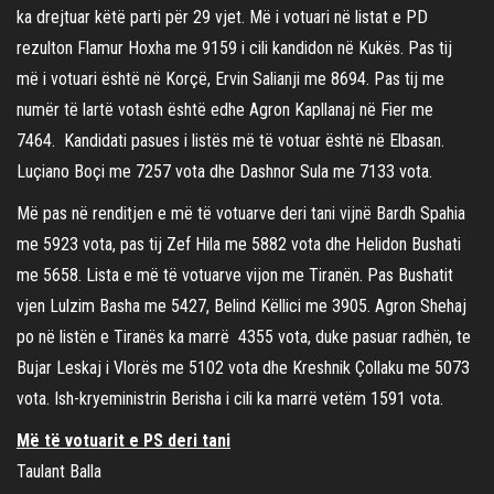
ka drejtuar këtë parti për 29 vjet. Më i votuari në listat e PD
rezulton Flamur Hoxha me 9159 i cili kandidon në Kukës. Pas tij
më i votuari është në Korçë, Ervin Salianji me 8694. Pas tij me
numër të lartë votash është edhe Agron Kapllanaj në Fier me
7464. Kandidati pasues i listës më të votuar është në Elbasan.
Luçiano Boçi me 7257 vota dhe Dashnor Sula me 7133 vota.
Më pas në renditjen e më të votuarve deri tani vijnë Bardh Spahia
me 5923 vota, pas tij Zef Hila me 5882 vota dhe Helidon Bushati
me 5658. Lista e më të votuarve vijon me Tiranën. Pas Bushatit
vjen Lulzim Basha me 5427, Belind Këllici me 3905. Agron Shehaj
po në listën e Tiranës ka marrë 4355 vota, duke pasuar radhën, te
Bujar Leskaj i Vlorës me 5102 vota dhe Kreshnik Çollaku me 5073
vota. Ish-kryeministrin Berisha i cili ka marrë vetëm 1591 vota.
Më të votuarit e PS deri tani
Taulant Balla