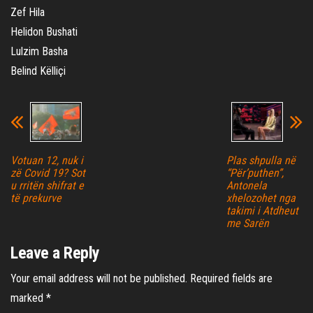
Zef Hila
Helidon Bushati
Lulzim Basha
Belind Këlliçi
Votuan 12, nuk i
Plas shpulla në
zë Covid 19? Sot
“Për’puthen”,
u rritën shifrat e
Antonela
të prekurve
xhelozohet nga
takimi i Atdheut
me Sarën
Leave a Reply
Your email address will not be published.
Required fields are
marked
*