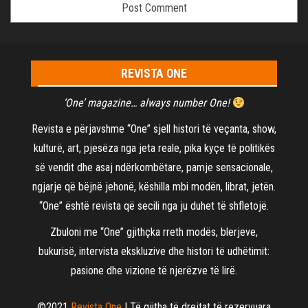
REVISTA ONE
‘One’ magazine… always number One!
Revista e përjavshme “One” sjell histori të veçanta, show,
kulturë, art, pjesëza nga jeta reale, pika kyçe të politikës
së vendit dhe asaj ndërkombëtare, pamje sensacionale,
ngjarje që bëjnë jehonë, këshilla mbi modën, librat, jetën.
“One” është revista që secili nga ju duhet të shfletojë.
Zbuloni me “One” gjithçka rreth modës, blerjeve,
bukurisë, intervista ekskluzive dhe histori të udhëtimit:
pasione dhe vizione të njerëzve të lirë.
©2021
Revista One
| Të gjitha të drejtat të rezervuara