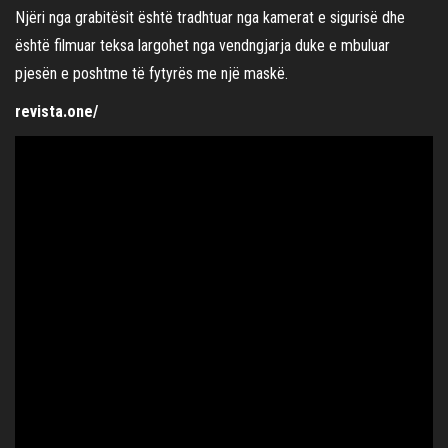
Njëri nga grabitësit është tradhtuar nga kamerat e sigurisë dhe
është filmuar teksa largohet nga vendngjarja duke e mbuluar
pjesën e poshtme të fytyrës me një maskë.
revista.one/