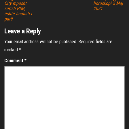
City mposht
horoskopi 5 Maj
sërish PSG,
2021
është finalisti i
parë
Leave a Reply
Your email address will not be published.
Required fields are
marked
*
Comment
*