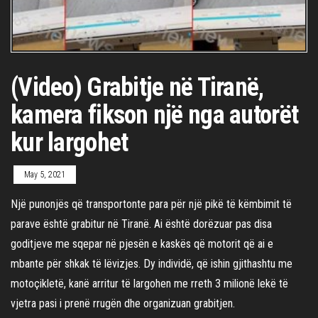
(Video) Grabitje në Tiranë,
kamera fikson një nga autorët
kur largohet
May 5, 2021
Një punonjës që transportonte para për një pikë të këmbimit të
parave është grabitur në Tiranë. Ai është dorëzuar pas disa
goditjeve me sqepar në pjesën e kaskës që motorit që ai e
mbante për shkak të lëvizjes. Dy individë, që ishin gjithashtu me
motoçikletë, kanë arritur të largohen me rreth 3 milionë lekë të
vjetra pasi i prenë rrugën dhe organizuan grabitjen.