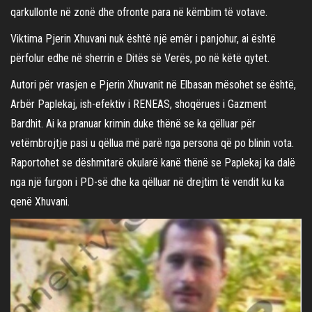
qarkullonte në zonë dhe ofronte para në këmbim të votave.
Viktima Pjerin Xhuvani nuk është një emër i panjohur, ai është
përfolur edhe në sherrin e Ditës së Verës, po në këtë qytet.
Autori për vrasjen e Pjerin Xhuvanit në Elbasan mësohet se është,
Arbër Paplekaj, ish-efektiv i RENEAS, shoqërues i Gazment
Bardhit. Ai ka pranuar krimin duke thënë se ka qëlluar për
vetëmbrojtje pasi u qëllua më parë nga persona që po blinin vota.
Raportohet se dëshmitarë okularë kanë thënë se Paplekaj ka dalë
nga një furgon i PD-së dhe ka qëlluar në drejtim të vendit ku ka
qenë Xhuvani.