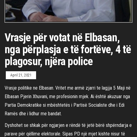
Vrasje për votat në Elbasan,
nga përplasja e të fortëve, 4 të
plagosur, njëra police
April 21, 2021
Vrasje politike ne Elbasan. Vritet me armë zjarri te lagjja 5 Maji në
Elbasan Pjerin Xhuvani, me profesionin mjek. Ai është akuzuar nga
Partia Demokratike si mbështetës i Partisë Socialiste dhe i Edi
Ramës dhe i lidhur me bandat.
Dyshohet se shkak për ngjarjen e rëndë të jetë bërë shpërndarja e
parave për qëllime elektorale. Sipas PD një mjet kishte nisur të