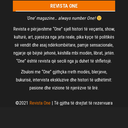
REVISTA ONE
‘One’ magazine… always number One!
Revista e përjavshme “One” sjell histori të veçanta, show,
kulturë, art, pjesëza nga jeta reale, pika kyçe të politikës
së vendit dhe asaj ndërkombëtare, pamje sensacionale,
ngjarje që bëjnë jehonë, këshilla mbi modën, librat, jetën.
“One” është revista që secili nga ju duhet të shfletojë.
Zbuloni me “One” gjithçka rreth modës, blerjeve,
bukurisë, intervista ekskluzive dhe histori të udhëtimit:
pasione dhe vizione të njerëzve të lirë.
©2021
Revista One
| Të gjitha të drejtat të rezervuara