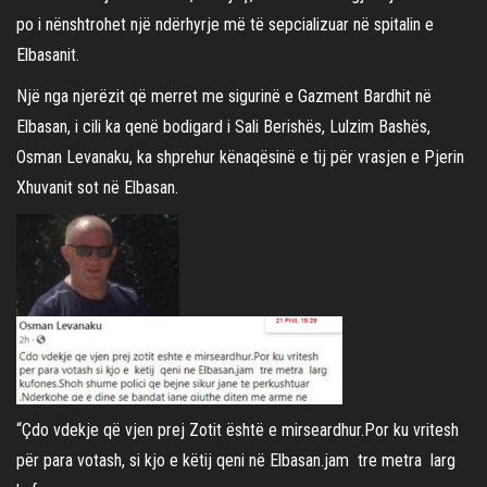
po i nënshtrohet një ndërhyrje më të sepcializuar në spitalin e
Elbasanit.
Një nga njerëzit që merret me sigurinë e Gazment Bardhit në
Elbasan, i cili ka qenë bodigard i Sali Berishës, Lulzim Bashës,
Osman Levanaku, ka shprehur kënaqësinë e tij për vrasjen e Pjerin
Xhuvanit sot në Elbasan.
“Çdo vdekje që vjen prej Zotit është e mirseardhur.Por ku vritesh
për para votash, si kjo e këtij qeni në Elbasan.jam tre metra larg