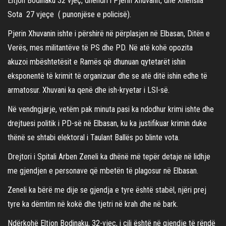
Eltjon Bodinaku 32 vjeç, dhëndri i Pjerin Xhuvanit, dhe Xhensila
Sota 27 vjeçe ( punonjëse e policisë).
Pjerin Xhuvanin ishte i përshirë në përplasjen në Elbasan, Ditën e
Verës, mes militantëve të PS dhe PD. Në atë kohë opozita
akuzoi mbështetësit e Ramës që dhunuan qytetarët ishin
eksponentë të krimit të organizuar dhe se atë ditë ishin edhe të
armatosur. Xhuvani ka qenë dhe ish-kryetar i LSI-së.
Në vendngjarje, vetëm pak minuta pasi ka ndodhur krimi ishte dhe
drejtuesi politik i PD-së në Elbasan, ku ka justifikuar krimin duke
thënë se shtabi elektoral i Taulant Ballës po blinte vota.
Drejtori i Spitali Arben Zeneli ka dhënë më tepër detaje në lidhje
me gjendjen e personave që mbetën të plagosur në Elbasan.
Zeneli ka bërë me dije se gjendja e tyre është stabël, njëri prej
tyre ka dëmtim në kokë dhe tjetri në krah dhe në bark.
Ndërkohë Eltjon Bodinaku, 32-vjeç, i cili është në gjendje të rëndë