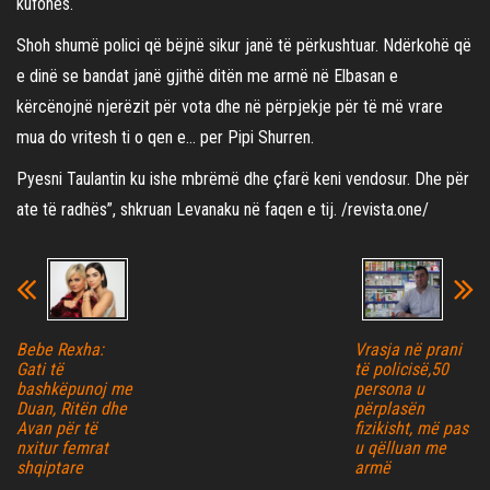
kufones.
Shoh shumë polici që bëjnë sikur janë të përkushtuar. Ndërkohë që
e dinë se bandat janë gjithë ditën me armë në Elbasan e
kërcënojnë njerëzit për vota dhe në përpjekje për të më vrare
mua do vritesh ti o qen e… per Pipi Shurren.
Pyesni Taulantin ku ishe mbrëmë dhe çfarë keni vendosur. Dhe për
ate të radhës”, shkruan Levanaku në faqen e tij. /revista.one/
Bebe Rexha:
Vrasja në prani
Gati të
të policisë,50
bashkëpunoj me
persona u
Duan, Ritën dhe
përplasën
Avan për të
fizikisht, më pas
nxitur femrat
u qëlluan me
shqiptare
armë