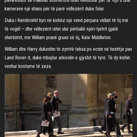
pavarësisht se makinat shtetërore ishin vendosur për ta. Kjo u dha
kamerave një shans për të parë vëllezërit duke folur.
Duka i Kembrixhit hyri në kishëz një vend përpara vëllait të tij më
të vogël – dhe vëllezërit ishin ulur përballë njëri-tjetrit gjatë
shërbimit, me William pranë gruas së tij, Kate Middleton.
William dhe Harry dukeshin të zymtë teksa po ecnin në heshtje pas
Land Rover-it, duke mbajtur arkivolin e gjyshit të tyre. Të dy kishin
veshur kostume të zeza.