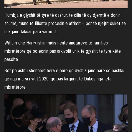
Humbja e gjyshit të tyre të dashur, të cilin të dy djemtë e donin
shumë, mund të fillonte procesin e afrimit – por të njëjtit duket se
nuk janë takuar para varrimit.
William dhe Harry ishin midis nëntë anëtarëve të familjes
mbretërore që po ecnin pas arkivolit unik të gjyshit të tyre këtë
pasdite.
Sot po ashtu shënohet hera e parë që dyshja janë parë së bashku
që nga marsi i vitit 2020, që pas largimit të Dukës nga jeta
mbretërore.