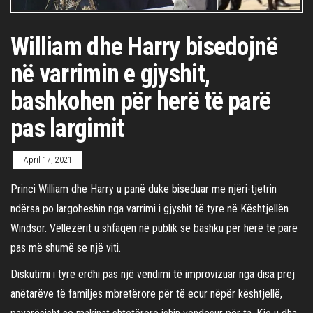
William dhe Harry bisedojnë
në varrimin e gjyshit,
bashkohen për herë të parë
pas largimit
April 17, 2021
Princi William dhe Harry u panë duke biseduar me njëri-tjetrin
ndërsa po largoheshin nga varrimi i gjyshit të tyre në Kështjellën
Windsor. Vëllëzërit u shfaqën në publik së bashku për herë të parë
pas më shumë se një viti.
Diskutimi i tyre erdhi pas një vendimi të improvizuar nga disa prej
anëtarëve të familjes mbretërore për të ecur nëpër kështjellë,