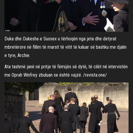
Duka dhe Dukesha e Sussex u tërhoqën nga jeta dhe detyrat
mbretërore në fillim të marsit të vitit të kaluar së bashku me djalin
e tyre, Archie.
Ata tashmë janë në pritje të fëmijës së dytë, të cilët në intervistën
me Oprah Winfrey zbuluan se është vajzë. /revista.one/