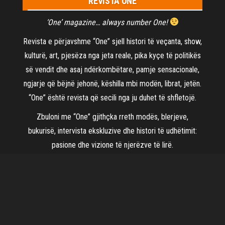
REVISTA ONE
‘One’ magazine… always number One!
Revista e përjavshme “One” sjell histori të veçanta, show,
kulturë, art, pjesëza nga jeta reale, pika kyçe të politikës
së vendit dhe asaj ndërkombëtare, pamje sensacionale,
ngjarje që bëjnë jehonë, këshilla mbi modën, librat, jetën.
“One” është revista që secili nga ju duhet të shfletojë.
Zbuloni me “One” gjithçka rreth modës, blerjeve,
bukurisë, intervista ekskluzive dhe histori të udhëtimit:
pasione dhe vizione të njerëzve të lirë.
©2021
Revista One
| Të gjitha të drejtat të rezervuara