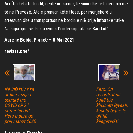
Ai i ftoi këta të fundit, nëntë në numër, të vinin dhe të bisedonin me
të në Prevezë. Ata e pranuan këtë ftesë, por menjëherë u
arrestuan dhe u transportuan në bordin e një anije luftarake turke.
Na sigurojnë se Porta synon t’i internojë ata në Bagdad.”
Aurenc Bebja, Francë – 8 Maj 2021
revista.one/
Në Infektiv s’ka
Fero: On
ardhur asnjë i
recordsat mi
sëmurë me
kanë ble
COVID në 24
klikimet! Gjynah,
orët e fundit!
kështu bëjnë të
Hera e parë që
gjithë
prej marsit 2020
këngëtarët!