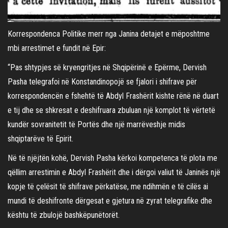
Korrespondenca Politike merr nga Janina detajet e mëposhtme
mbi arrestimet e fundit në Epir:
“Pas shtypjes së kryengritjes në Shqipërinë e Epërme, Dervish
Pasha telegrafoi në Konstandinopojë se fjalori i shifrave për
korrespondencën e fshehtë të Abdyl Frashërit kishte rënë në duart
e tij dhe se shkresat e deshifruara zbuluan një komplot të vërtetë
kundër sovranitetit të Portës dhe një marrëveshje midis
shqiptarëve të Epirit.
Në të njëjtën kohë, Dervish Pasha kërkoi kompetenca të plota me
qëllim arrestimin e Abdyl Frashërit dhe i dërgoi valiut të Janinës një
kopje të çelësit të shifrave përkatëse, me ndihmën e të cilës ai
mundi të deshifronte dërgesat e gjetura në zyrat telegrafike dhe
kështu të zbulojë bashkëpunëtorët.