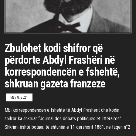
Zbulohet kodi shifror që
përdorte Abdyl Frashëri në
korrespondencën e fshehtë,
shkruan gazeta franzeze
May 8, 2021
Mbi korrespondencën e fshehtë të Abdyl Frashërit dhe kodin
shifror ka shkruar “Journal des débats politiques et littéraires”.
Shkrimi është botuar, të shtunën e 11 qershorit 1881, në faqen n°2