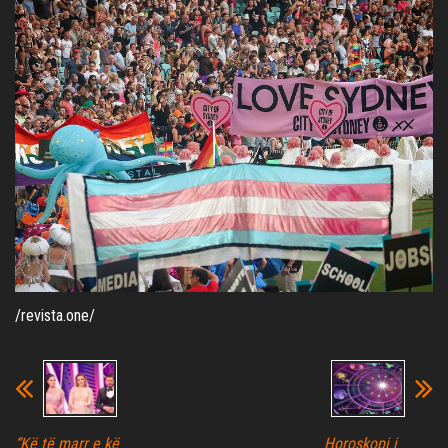
/revista.one/
“Kë të marr e kë
Horoskopi i