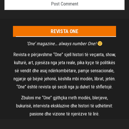
REVISTA ONE
‘One’ magazine… always number One!
Revista e përjavshme “One” sjell histori të veçanta, show,
kulturë, art, pjesëza nga jeta reale, pika kyçe të politikës
së vendit dhe asaj ndërkombëtare, pamje sensacionale,
ngjarje që bëjnë jehonë, këshilla mbi modën, librat, jetën.
“One” është revista që secili nga ju duhet të shfletojë.
Zbuloni me “One” gjithçka rreth modës, blerjeve,
bukurisë, intervista ekskluzive dhe histori të udhëtimit:
pasione dhe vizione të njerëzve të lirë.