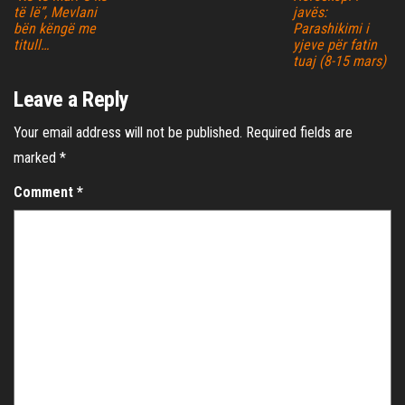
të lë”, Mevlani
javës:
bën këngë me
Parashikimi i
titull…
yjeve për fatin
tuaj (8-15 mars)
Leave a Reply
Your email address will not be published.
Required fields are
marked
*
Comment
*