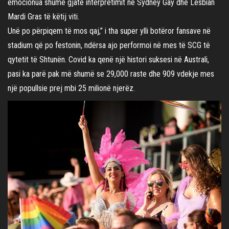
emocionua shumë gjatë interpretimit në Sydney Gay dhe Lesbian
Mardi Gras të këtij viti.
Unë po përpiqem të mos qaj,” i tha super ylli botëror fansave në
stadium që po festonin, ndërsa ajo performoi në mes të SCG të
qytetit të Shtunën. Covid ka qenë një histori suksesi në Australi,
pasi ka parë pak më shumë se 29,000 raste dhe 909 vdekje mes
një popullsie prej mbi 25 milionë njerëz.