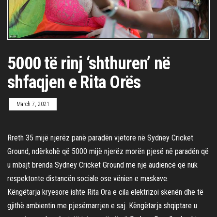
5000 të rinj ‘shthuren’ në
shfaqjen e Rita Orës
March 7, 2021
Rreth 35 mijë njerëz panë paradën vjetore në Sydney Cricket
Ground, ndërkohë që 5000 mijë njerëz morën pjesë në paradën që
u mbajt brenda Sydney Cricket Ground me një audiencë që nuk
respektonte distancën sociale ose vënien e maskave.
Këngëtarja kryesore ishte Rita Ora e cila elektrizoi skenën dhe të
gjithë ambientin me pjesëmarrjen e saj. Këngëtarja shqiptare u