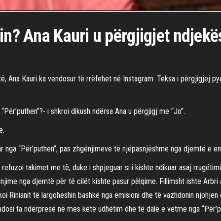
in? Ana Kauri u përgjigjet ndjek
ë, Ana Kauri ka vendosur të rrëfehet në Instagram. Teksa i përgjigjej py
 “Për’puthen”?- i shkroi dikush ndërsa Ana u përgjigj me “Jo”.
e.
tar nga “Për’puthen”, pas zhgënjimeve të njëpasnjëshme nga djemtë e emi
r refuzoi takimet me të, duke i shpjeguar si i kishte ndikuar asaj rrugëtimi
jime nga djemtë për të cilët kishte pasur pëlqime. Fillimsht ishte Arbri
koi Rinianit të largoheshin bashkë nga emisioni dhe të vazhdonin njohjen 
vendosi ta ndërpresë në mes këtë udhëtim dhe të dalë e vetme nga “Për’p