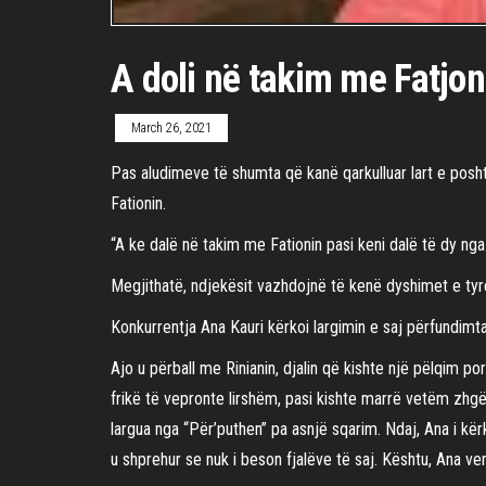
A doli në takim me Fatjon
March 26, 2021
Pas aludimeve të shumta që kanë qarkulluar lart e posht
Fationin.
“A ke dalë në takim me Fationin pasi keni dalë të dy nga
Megjithatë, ndjekësit vazhdojnë të kenë dyshimet e tyr
Konkurrentja Ana Kauri kërkoi largimin e saj përfundim
Ajo u përball me Rinianin, djalin që kishte një pëlqim po
frikë të vepronte lirshëm, pasi kishte marrë vetëm zhgën
largua nga “Për’puthen” pa asnjë sqarim. Ndaj, Ana i kër
u shprehur se nuk i beson fjalëve të saj. Kështu, Ana 