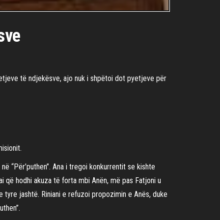
ësve
etjeve të ndjekësve, ajo nuk i shpëtoi dot pyetjeve për
sionit.
 në “Për’puthen”. Ana i tregoi konkurrentit se kishte
 ai që hodhi akuza të forta mbi Anën, më pas Fatjoni u
e tyre jashtë. Riniani e refuzoi propozimin e Anës, duke
uthen”.