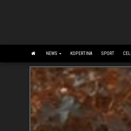
Skip
to
the
content
NEWS
KOPERTINA
SPORT
CEL