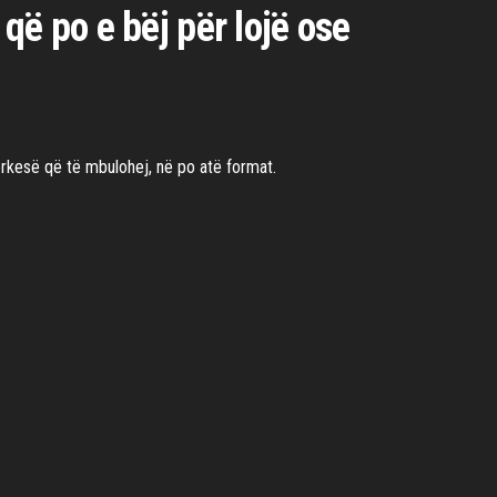
që po e bëj për lojë ose
ërkesë që të mbulohej, në po atë format.