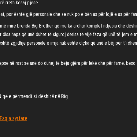
rë rreth kësaj pjese.
at, por është gjë personale dhe se nuk po e bën as për lojë e as për fa
umë mirë brenda Big Brother që më ka ardhur komplet ndjesia dhe dëshir
disa hapa që unë duhet të siguroj derisa të vijë faza që unë të jem e mi
shtë zgjidhje personale e imja nuk është diçka që unë e bëj për t’i dhënë
epse në rast se unë do duhej të bëja gjëra për lekë dhe për famë, beso
që e përmendi si dëshirë në Big
Faqja zyrtare