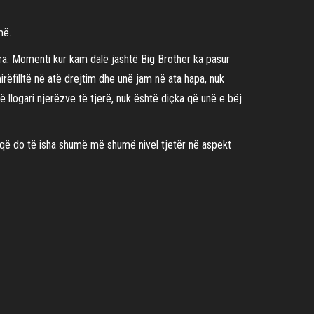
më.
a. Momenti kur kam dalë jashtë Big Brother ka pasur
rëfilltë në atë drejtim dhe unë jam në ata hapa, nuk
 llogari njerëzve të tjerë, nuk është diçka që unë e bëj
 që do të isha shumë më shumë nivel tjetër në aspekt