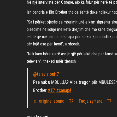
Në një intervistë për Canape, ajo ka folur për herë të pa
Ish-banorja e Big Brother tha që është duke ndjekur hap
“Sa i përket pjesës së mbulimit unë e kam shprehur sh
bisedime në lidhje me këtë drejtim dhe më kanë treguar 
është që nuk jam në ata hapa por se kur kjo ndodh kjo ë
për lojë ose për famë”, u shpreh.
“Nuk kam bërë kurrë asnjë gjë për lekë dhe për famë s
televiziv”, theksoi ndër tjerash.
@televizionit7
Pse nuk u MBULUA? Alba tregon për MBULESËN 
Brother
#T7
#canapé
♬ original sound – T7 — Faqja zyrtare – T7 — 
revista.one/