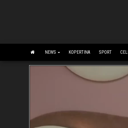
Skip
to
the
content
NEWS
KOPERTINA
SPORT
CEL