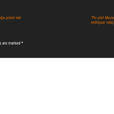
lja pritet më
“Po ulet Moza 
indinjuar ndaj
ds are marked
*