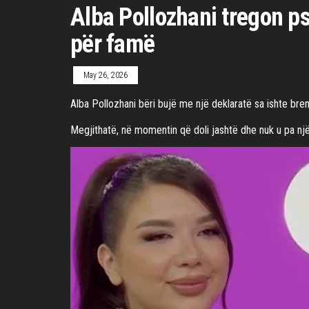
Alba Pollozhani tregon ps
për famë
May 26, 2026
Alba Pollozhani bëri bujë me një deklaratë sa ishte bre
Megjithatë, në momentin që doli jashtë dhe nuk u pa një