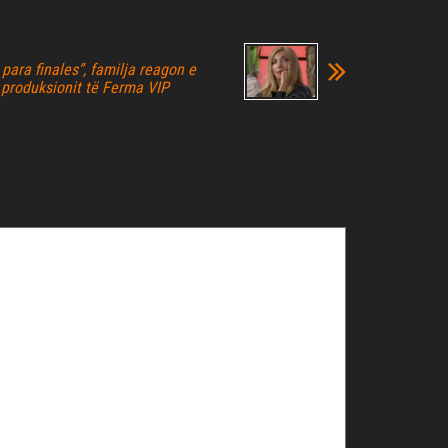
para finales”, familja reagon e
 produksionit të Ferma VIP