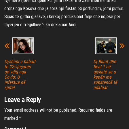
Një herë tjetër ka qenë kur jemi takuar me Jasminën është kur
erdha nga Kosova dhe ja solla një fustan. Si përfundim, jemi puthur.
Sipas të gjitha gjasave, i kërkoj produksionit falje dhe ndjesë për
thyerjen e rregullave.”- ka deklaruar Andi.
Dyshimi e babait
Dj Blunt dhe
të 22-vjeçares
Real 1 në
që vdiq nga
gjykatë se u
Covid: U
kapën me
infektua në
substancë të
spital
ndaluar
Leave a Reply
Your email address will not be published.
Required fields are
marked
*