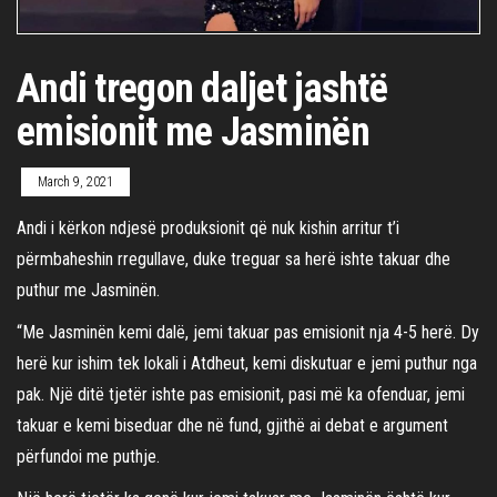
Andi tregon daljet jashtë
emisionit me Jasminën
March 9, 2021
Andi i kërkon ndjesë produksionit që nuk kishin arritur t’i
përmbaheshin rregullave, duke treguar sa herë ishte takuar dhe
puthur me Jasminën.
“Me Jasminën kemi dalë, jemi takuar pas emisionit nja 4-5 herë. Dy
herë kur ishim tek lokali i Atdheut, kemi diskutuar e jemi puthur nga
pak. Një ditë tjetër ishte pas emisionit, pasi më ka ofenduar, jemi
takuar e kemi biseduar dhe në fund, gjithë ai debat e argument
përfundoi me puthje.