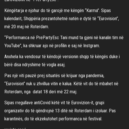
Këngëtarja e njohur do të garojë me këngën “Karma”. Sipas
kalendarit, Shqipëria prezantohetnë natën e dytë të “Eurovision”,
më 20 maj në Roterdam.
“Performanca në PrePartyEsc Tani mund ta gjeni në kanalin tim në
YouTube”, ka shkruar ajo në profilin e saj në Instgram.
Anxhela ka vendosur të këndojë versionin shqip të këngës duke i
bërë disa ndryshime të vogla asaj.
Pas një viti pauzë prej situatës së krijuar nga pandemia,
“Eurovision” nuk u zhvillua vitin e kalua. Këtë vit do të mbahet në
Roterdam, nga datat 18 deri më 22 maj.
Sipas rregullave antiCovid këtë vit të Eurovizion-it, grupi
organizativ do të qëndrojnë 13 ditë në Roterdam i izoluar. Pas
karantinës, do të ekzekutohet performanca në festival.