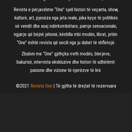
Revista e përjavshme “One” sjell histori të veçanta, show,
kulturë, art, pjesëza nga jeta reale, pika kyçe të politikës
së vendit dhe asaj ndërkombëtare, pamje sensacionale,
ngjarje që bëjnë jehonë, këshilla mbi modën, librat, jetën.
“One” është revista që secili nga ju duhet të shfletojë.
Zbuloni me “One” gjithçka rreth modës, blerjeve,
bukurisë, intervista ekskluzive dhe histori të udhëtimit:
pasione dhe vizione të njerëzve të lirë.
©2021
Revista One
| Të gjitha të drejtat të rezervuara