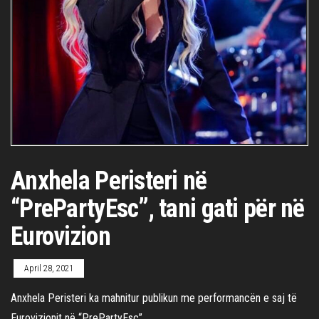
Anxhela Peristeri në
“PrePartyEsc”, tani gati për në
Eurovizion
April 28, 2021
Anxhela Peristeri ka mahnitur publikun me performancën e saj të
Eurovizionit në “PrePartyEsc”.