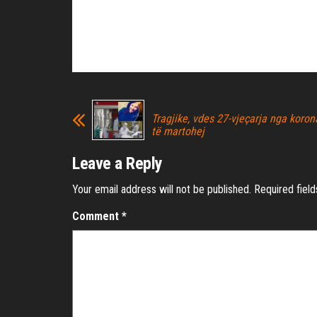
Tragjike, vdes 27-vjeçarja nga korona
të martohej
Leave a Reply
Your email address will not be published.
Required fiel
Comment
*