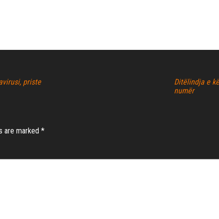
virusi, priste
Ditëlindja e k
numër
ds are marked
*