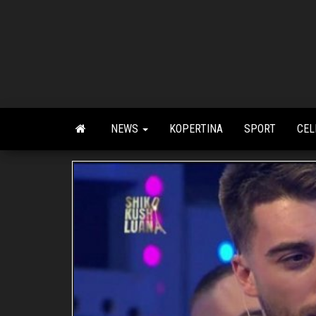
Skip
to
the
content
NEWS
KOPERTINA
SPORT
CEL