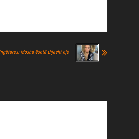
ëngëtares: Mosha është thjesht një