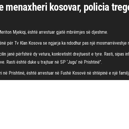
 menaxheri kosovar, policia treg
Meriton Mjekiqi, është arrestuar gjatë mbrëmjes së djeshme.
hënë për Tv Klan Kosova se ngjarja ka ndodhur pas një mosmarrëveshje në
cilin janë përfshirë dy vetura, konkretisht drejtuesit e tyre. Rasti, sipas 
. Rasti është duke u trajtuar në SP ‘Jugu’ në Prishtinë”.
 në Prishtinë, është arrestuar në Fushë Kosovë në shtëpinë e një familjari