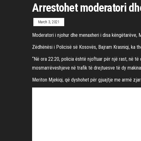
Arrestohet moderatori dhe
March 3, 2021
Moderatori i njohur dhe menaxheri i disa këngëtarëve, 
Zëdhënësi i Policisë së Kosovës, Bajram Krasniqi, ka t
“Në ora 22:20, policia është njoftuar për një rast, në të 
mosmarrëveshjeve në trafik të drejtuesve të dy makinave
Meriton Mjekiqi, që dyshohet për gjuajtje me armë zjarri