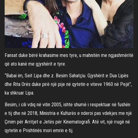
Fansat duke bërë krahasime mes tyre, u mahnitën me ngjashmëritë
që ato kanë me gjyshërit e tyre.
“Babai im, Seit Lipa dhe z. Besim Sahatçiu. Gjyshërit e Dua Lipës
dhe Rita Orës duke pirë një pije në qytetin e viteve 1960 në Pejë”,
ka shkruar Lipa.
Besim, i cili vdiq në vitin 2005, ishte shumë i respektuar në fushën
e tij dhe në 2018, Ministria e Kulturës e nderoi pas vdekjes me një
Çmim për Arritjet e Jetës për Kinematografi. Atë vit, një rrugë në
qytetin e Prishtinës mori emrin e tij.