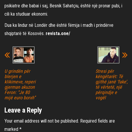
psikiatre dhe babai i saj, Besnik Sahatçiu, është një pronar pubi, i
cili ka studiuar ekonomi.
Dua ka lindur në Londër dhe është fëmija i madh i prindërve
shqiptarë të Kosovës.
revista.one/
U grindën për
Stresi për
blerjen e
këngëtarët: Të
klikimeve, reperi
gjithë janë ‘fake’,
gjerman akuzon
të vërtetë, një
Feron: “Je 80
përqindje e
mijë euro borxh”
vogël
Leave a Reply
Your email address will not be published.
Required fields are
marked
*