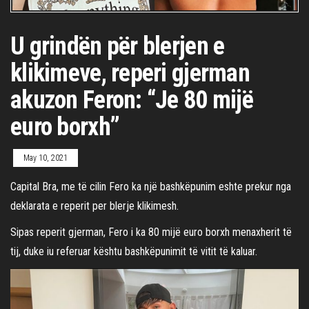
U grindën për blerjen e
klikimeve, reperi gjerman
akuzon Feron: “Je 80 mijë
euro borxh”
May 10, 2021
Capital Bra, me të cilin Fero ka një bashkëpunim eshte prekur nga
deklarata e reperit per blerje klikimesh.
Sipas reperit gjerman, Fero i ka 80 mijë euro borxh menaxherit të
tij, duke iu referuar kështu bashkëpunimit të vitit të kaluar.