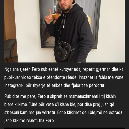
Nga ana tjetër, Fero nuk është kursyer ndaj reperit gjerman dhe ka
publikuar video teksa e ofendonte rëndë. Imazhet ia fshiu me vone
Instagram-i për thyerje të etikës dhe fjalorit të përdorur.
Pak dite me pare, Fero u shpreh se mamenaxhmenti i tij kishin
blere klikime. “Unë për vete s’i kisha ble, por disa prej jush që
s’besoni kam me jua vërtetu. Edhe klikimet që i blejmë ne estrada
janë klikime reale”, tha Fero.