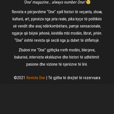
‘One’ magazine… always number One!
Revista e përjavshme “One” sjell histori të veçanta, show,
kulturë, art, pjesëza nga jeta reale, pika kyçe të politikës
së vendit dhe asaj ndërkombëtare, pamje sensacionale,
ngjarje që bëjnë jehonë, këshilla mbi modën, librat, jetën.
“One” është revista që secili nga ju duhet të shfletojë.
Zbuloni me “One” gjithçka rreth modës, blerjeve,
bukurisë, intervista ekskluzive dhe histori të udhëtimit:
pasione dhe vizione të njerëzve të lirë.
©2021
Revista One
| Të gjitha të drejtat të rezervuara