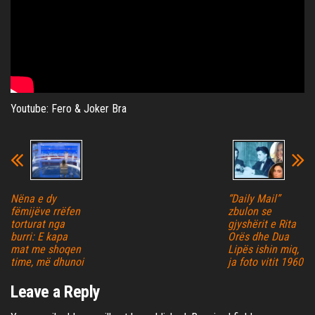
Youtube: Fero & Joker Bra
Nëna e dy
“Daily Mail”
fëmijëve rrëfen
zbulon se
torturat nga
gjyshërit e Rita
burri: E kapa
Orës dhe Dua
mat me shoqen
Lipës ishin miq,
time, më dhunoi
ja foto vitit 1960
Leave a Reply