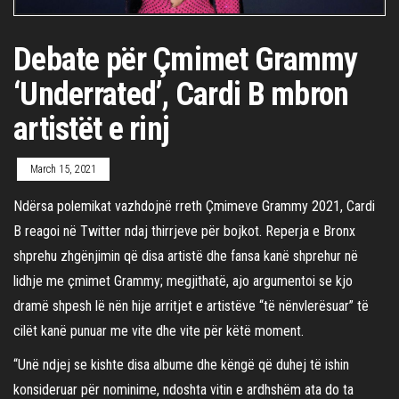
Debate për Çmimet Grammy
‘Underrated’, Cardi B mbron
artistët e rinj
March 15, 2021
Ndërsa polemikat vazhdojnë rreth Çmimeve Grammy 2021, Cardi
B reagoi në Twitter ndaj thirrjeve për bojkot. Reperja e Bronx
shprehu zhgënjimin që disa artistë dhe fansa kanë shprehur në
lidhje me çmimet Grammy; megjithatë, ajo argumentoi se kjo
dramë shpesh lë nën hije arritjet e artistëve “të nënvlerësuar” të
cilët kanë punuar me vite dhe vite për këtë moment.
“Unë ndjej se kishte disa albume dhe këngë që duhej të ishin
konsideruar për nominime, ndoshta vitin e ardhshëm ata do ta