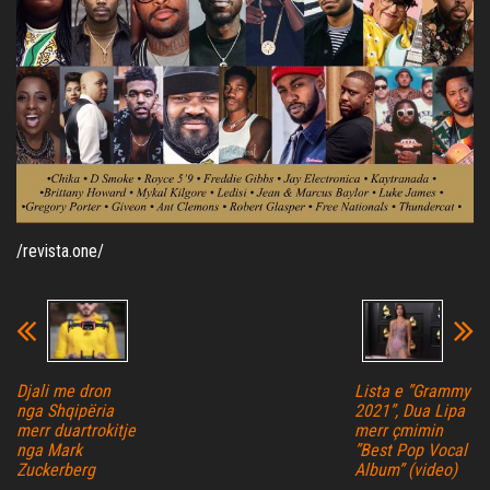
/revista.one/
Djali me dron
Lista e ”Grammy
nga Shqipëria
2021”, Dua Lipa
merr duartrokitje
merr çmimin
nga Mark
”Best Pop Vocal
Zuckerberg
Album” (video)