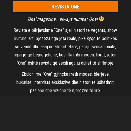
REVISTA ONE
‘One’ magazine… always number One!
Revista e përjavshme “One” sjell histori të veçanta, show,
kulturë, art, pjesëza nga jeta reale, pika kyçe të politikës
së vendit dhe asaj ndërkombëtare, pamje sensacionale,
ngjarje që bëjnë jehonë, këshilla mbi modën, librat, jetën.
“One” është revista që secili nga ju duhet të shfletojë.
Zbuloni me “One” gjithçka rreth modës, blerjeve,
bukurisë, intervista ekskluzive dhe histori të udhëtimit:
pasione dhe vizione të njerëzve të lirë.
©2021
Revista One
| Të gjitha të drejtat të rezervuara