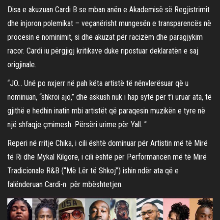
Disa e akuzuan Cardi B se mban anën e Akademisë së Regjistrimit
dhe injoron polemikat – veçanërisht mungesën e transparencës në
procesin e nominimit, si dhe akuzat për racizëm dhe paragjykim
racor. Cardi iu përgjigj kritikave duke ripostuar deklaratën e saj
origjinale.
“JO… Unë po nxjerr në pah këta artistë të nënvlerësuar që u
nominuan, “shkroi ajo,” dhe askush nuk i hap sytë për t’i uruar ata, të
gjithë e hedhin inatin mbi artistët që paraqesin muzikën e tyre në
një shfaqje çmimesh. Përsëri urime për Yall. ”
Reperi në rritje Chika, i cili është dominuar për Artistin më të Mirë
të Ri dhe Mykal Kilgore, i cili është për Performancën më të Mirë
Tradicionale R&B (“Më Lër të Shkoj”) ishin ndër ata që e
falënderuan Cardi-n për mbështetjen.