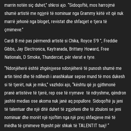
marrin notën siç duhet,” shkroi ajo. “Sidoqoftë, mos harrojmë
shumë artistë me ngjyrë të nominuar nga Grammy këtë vit që nuk
marrë jehonë nga bloget, revistat dhe shfaqjet e tjera të
çmimeve.”
Cardi B më pas përmendi artistë si Chika, Royce 5’9 ”, Freddie
Gibbs, Jay Electronica, Kaytranada, Brittany Howard, Free
Nationals, D Smoke, Thundercat, për vlerat e tyre.
“Ndonjëherë është zhgënjyese ndonjëherë të punosh shumë me
artin tënd dhe të ndihesh i anashkaluar sepse mund të mos dukesh
si të tjerët, nuk je miks,” vazhdoi ajo, “kështu që jo gjithmonë
pranë artistëve të tjerë, rep ose të rrymave të ndryshme, qëndron
jashtë medias ose akoma nuk janë aq popullore. Sidoqoftë ju jeni
të talentuar dhe një ditë duhet të zgjoheni dhe të zbuloni se jeni
nominuar dhe morët një njoftim nga një prej shfaqjeve më të
mëdha të çmimeve thjesht për shkak të TALENTIT tuaj! “