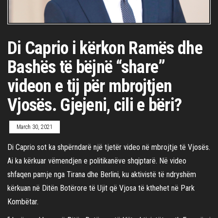
Di Caprio i kërkon Ramës dhe
Bashës të bëjnë “share”
videon e tij për mbrojtjen
Vjosës. Gjejeni, cili e bëri?
March 30, 2021
Di Caprio sot ka shpërndarë një tjetër video në mbrojtje të Vjosës.
Ai ka kërkuar vëmendjen e politikanëve shqiptarë. Në video
shfaqen pamje nga Tirana dhe Berlini, ku aktivistë të ndryshëm
kërkuan në Ditën Botërore të Ujit që Vjosa të kthehet në Park
Kombëtar.