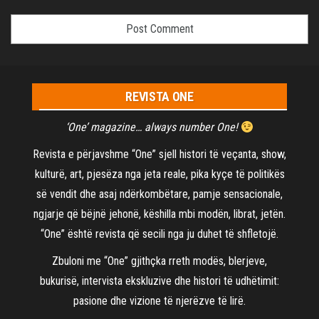
REVISTA ONE
‘One’ magazine… always number One!
Revista e përjavshme “One” sjell histori të veçanta, show,
kulturë, art, pjesëza nga jeta reale, pika kyçe të politikës
së vendit dhe asaj ndërkombëtare, pamje sensacionale,
ngjarje që bëjnë jehonë, këshilla mbi modën, librat, jetën.
“One” është revista që secili nga ju duhet të shfletojë.
Zbuloni me “One” gjithçka rreth modës, blerjeve,
bukurisë, intervista ekskluzive dhe histori të udhëtimit:
pasione dhe vizione të njerëzve të lirë.