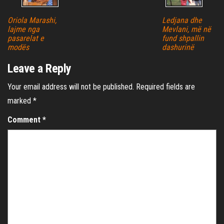
Oriola Marashi,
Ledjana dhe
lajme nga
Mevlani, më në
pasarelat e
fund shpallin
modës
dashurinë
Leave a Reply
Your email address will not be published.
Required fields are
marked
*
Comment
*