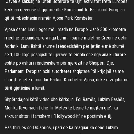
“Javën e shkuar, në Ditën Botërore të Ujit, aktivistët rreth Europës i
kërkuan qeverisë shqiptare dhe Komisionit të Bashkimit Europian
që të mbështesin nismën Vjosa Park Kombëtar.
Vjosa është lumi i egër më i madh në Europë. Janë 300 kilometra
rrjedhje të pandërprera nga burimi i saj në malet në Greqi në detin
Adriatik. Lumi është shumë i rëndësishëm për jetën e më shumë
se 1,100 lloje peshqish të ujërave të ëmbla dhe nga ana kulturore
është po ashtu i rëndësishëm për njerëzit në Shqipëri. Dje,
Parlamenti Evropian nxiti autoritetet shqiptare “të krijojnë sa më
shpejt të jetë e mundur Parkun Kombëtar Vjosa, duke e zgjatur në
tërë gjatësinë e lumit.
Shpërndajeni këtë video dhe kërkojini Edi Ramës, Lulzim Bashës,
Monika Kryemadhit dhe Ilir Metës të bëjnë të njëjtën gjë”, ka
shkruar aktori i famshëm i “Hollywood-it” në postimin e tij.
Pas thirrjes së DiCaprios, i pari që ka reaguar ka qenë Lulzim