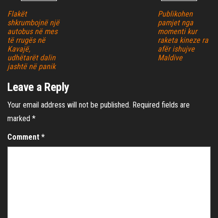
Flakët
Publikohen
shkrumbojnë një
pamjet nga
autobus në mes
momenti kur
të rrugës në
raketa kineze ra
Kavajë,
afër ishujve
udhëtarët dalin
Maldive
jashtë në panik
Leave a Reply
Your email address will not be published.
Required fields are
marked
*
Comment
*