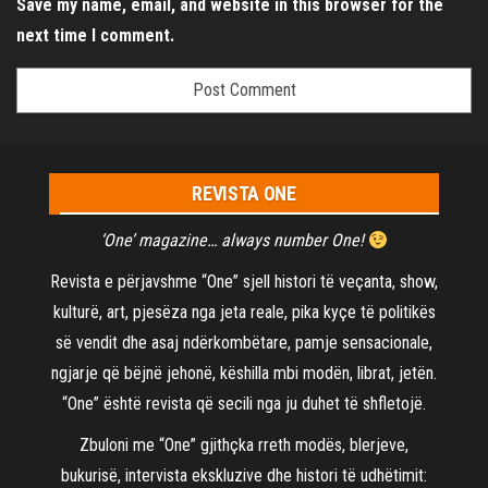
Save my name, email, and website in this browser for the
next time I comment.
REVISTA ONE
‘One’ magazine… always number One!
Revista e përjavshme “One” sjell histori të veçanta, show,
kulturë, art, pjesëza nga jeta reale, pika kyçe të politikës
së vendit dhe asaj ndërkombëtare, pamje sensacionale,
ngjarje që bëjnë jehonë, këshilla mbi modën, librat, jetën.
“One” është revista që secili nga ju duhet të shfletojë.
Zbuloni me “One” gjithçka rreth modës, blerjeve,
bukurisë, intervista ekskluzive dhe histori të udhëtimit: