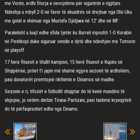
me Vorën, erdhi fitorja e nevojshme për sigurimin e ngjitjes.
Ndeshja u mbyll 2-0 në favor të skuadrës së drejtuar nga Olsi Uku
me golat e shënuar nga Mustafa Djidjiwa në 12’ dhe në 88’.
Paralelisht u luajt edhe sfida tjetër ku Burreli mposhti 1-0 Korabin
në Peshkopi duke siguruar vendin e dytë dhe ndeshjen me Tomorin
në playoff.
17 here fituesit e titullit kampion, 15 herë fituesit e Kupës së
Shqipërisë, pritet t’i japin më shumë ngjyra sezonit të ardhshëm,
pasi donatorët premtojnë rikthimin e Dinamos së madhe.
Sezonin e ri, tifozët e futbollit shqiptar do të kenë mundësi të
shijojne, jo vetëm derbin Tirana-Partizani, pasi tashmë kryeqyteti
do të përfaqësohet edhe nga Dinamo.