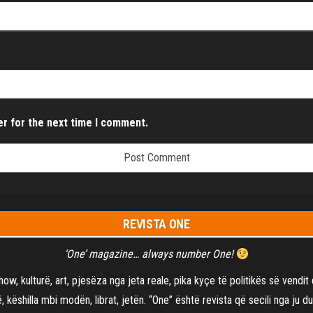
er for the next time I comment.
REVISTA ONE
‘One’ magazine… always number One!
show, kulturë, art, pjesëza nga jeta reale, pika kyçe të politikës së vend
 këshilla mbi modën, librat, jetën. “One” është revista që secili nga ju du