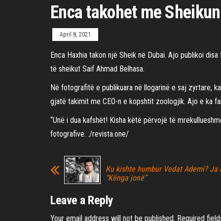
Enca takohet me Sheikun 
April 8, 2021
Enca Haxhia takon një Sheik në Dubai. Ajo publikoi disa
të sheikut Saif Ahmad Belhasa.
Në fotografitë e publikuara në llogarinë e saj zyrtare, 
gjatë takimit me CEO-n e kopshtit zoologjik. Ajo e ka fa
“Unë i dua kafshët! Kisha këtë përvojë të mrekullueshme
fotografive. ./revista.one/
Ku kishte humbur Vedat Ademi? Ja 
“Kënga jonë”
Leave a Reply
Your email address will not be published.
Required fiel