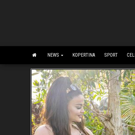
Skip
to
the
content
NEWS
KOPERTINA
SPORT
CEL