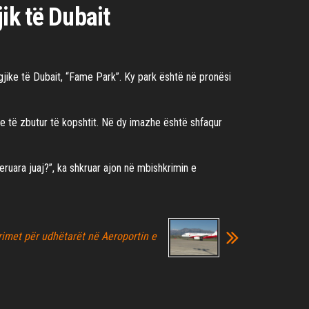
ik të Dubait
gjike të Dubait, “Fame Park”. Ky park është në pronësi
jve të zbutur të kopshtit. Në dy imazhe është shfaqur
ruara juaj?”, ka shkruar ajon në mbishkrimin e
turimet për udhëtarët në Aeroportin e