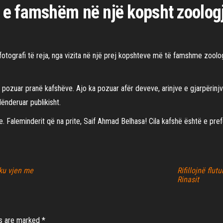
e famshëm në një kopsht zoologj
 fotografi të reja, nga vizita në një prej kopshteve më të famshme zoolo
ka pozuar pranë kafshëve. Ajo ka pozuar afër deveve, arinjve e gjarpërin
lënderuar publikisht.
. Faleminderit që na prite, Saif Ahmad Belhasa! Cila kafshë është e prefe
ku vjen me
Rifillojnë flu
Rinasit
ds are marked
*