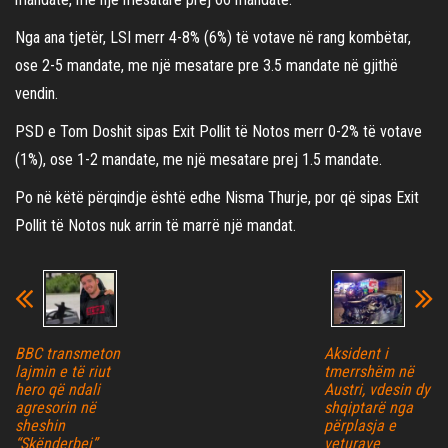
Nga ana tjetër, LSI merr 4-8% (6%) të votave në rang kombëtar,
ose 2-5 mandate, me një mesatare pre 3.5 mandate në gjithë
vendin.
PSD e Tom Doshit sipas Exit Pollit të Notos merr 0-2% të votave
(1%), ose 1-2 mandate, me një mesatare prej 1.5 mandate.
Po në këtë përqindje është edhe Nisma Thurje, por që sipas Exit
Pollit të Notos nuk arrin të marrë një mandat.
BBC transmeton
Aksident i
lajmin e të riut
tmerrshëm në
hero që ndali
Austri, vdesin dy
agresorin në
shqiptarë nga
sheshin
përplasja e
“Skënderbej”
veturave