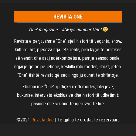
REVISTA ONE
‘One’ magazine… always number One!
Revista e përjavshme “One” sjell histori të veçanta, show,
kulturë, art, pjesëza nga jeta reale, pika kyçe të politikës
së vendit dhe asaj ndërkombëtare, pamje sensacionale,
ngjarje që bëjnë jehonë, këshilla mbi modën, librat, jetën.
“One” është revista që secili nga ju duhet të shfletojë.
Zbuloni me “One” gjithçka rreth modës, blerjeve,
bukurisë, intervista ekskluzive dhe histori të udhëtimit:
pasione dhe vizione të njerëzve të lirë.
©2021
Revista One
| Të gjitha të drejtat të rezervuara