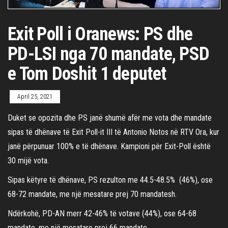
Exit Poll i Oranews: PS dhe
PD-LSI nga 70 mandate, PSD
e Tom Doshit 1 deputet
April 25, 2021
Duket se opozita dhe PS janë shumë afër me vota dhe mandate
sipas të dhënave të Exit Poll-it III të Antonio Notos në RTV Ora, kur
janë përpunuar 100% e të dhënave. Kampioni për Exit-Poll është
30 mijë vota.
Sipas këtyre të dhënave, PS rezulton me 44.5-48.5% (46%), ose
68-72 mandate, me një mesatare prej 70 mandatesh.
Ndërkohë, PD-AN merr 42-46% të votave (44%), ose 64-68
mandate, me një mesatare prej 66 mandate.