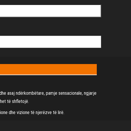
it dhe asaj ndërkombëtare, pamje sensacionale, ngjarje
het të shfletojë.
ione dhe vizione të njerëzve të lirë.