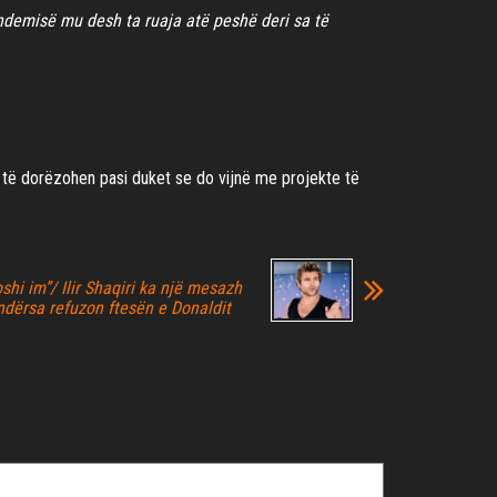
ndemisë mu desh ta ruaja atë peshë deri sa të
 të dorëzohen pasi duket se do vijnë me projekte të
shi im”/ Ilir Shaqiri ka një mesazh
ndërsa refuzon ftesën e Donaldit