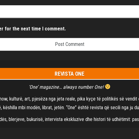
er for the next time I comment.
REVISTA ONE
‘One’ magazine… always number One!
show, kulturë, art, pjesëza nga jeta reale, pika kyçe të politikës së vend
 këshilla mbi modën, librat, jetën. “One” është revista që secili nga ju du
s, blerjeve, bukurisë, intervista ekskluzive dhe histori të udhëtimit: pas
©2021
Revista One
| Të gjitha të drejtat të rezervuara