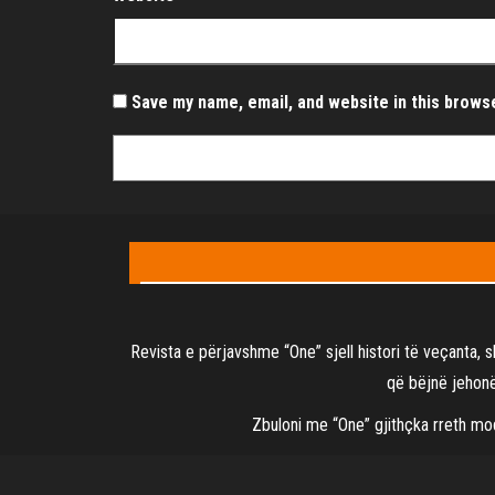
Save my name, email, and website in this brows
Revista e përjavshme “One” sjell histori të veçanta, 
që bëjnë jehonë,
Zbuloni me “One” gjithçka rreth modë