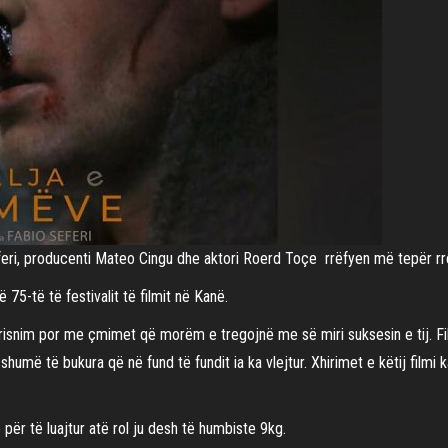
feri, producenti Mateo Cingu dhe aktori Roerd Toçe rrëfyen më tepër rret
75-të të festivalit të filmit në Kanë.
 prisnim por me çmimet që morëm e tregojnë me së miri suksesin e tij. Fi
 shumë të bukura që në fund të fundit ia ka vlejtur. Xhirimet e këtij fil
 për të luajtur atë rol ju desh të humbiste 9kg.