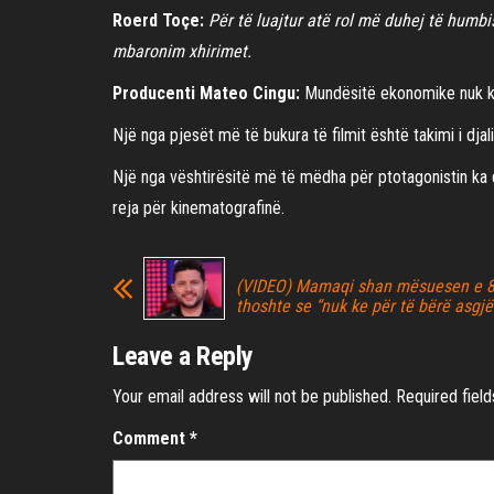
Roerd Toçe:
Për të luajtur atë rol më duhej të humb
mbaronim xhirimet.
Producenti Mateo Cingu:
Mundësitë ekonomike nuk ka
Një nga pjesët më të bukura të filmit është takimi i dja
Një nga vështirësitë më të mëdha për ptotagonistin ka
reja për kinematografinë.
(VIDEO) Mamaqi shan mësuesen e 8-
thoshte se “nuk ke për të bërë asgjë
Leave a Reply
Your email address will not be published.
Required fiel
Comment
*