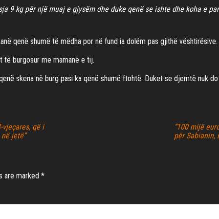
isja 9 kg për një muaj e gjysëm dhe duke qenë se ishte dhe koha e pa
në qenë shumë të mëdha por në fund ia dolëm pas gjithë vështirësive.
lit të burgosur me mamanë e tij.
 qenë skena në burg pasi ka qenë shumë ftohtë. Duket se djemtë nuk do
vjeçares, që i
“100 mijë euro
 në jetë”
për Sabianin, 
ds are marked
*