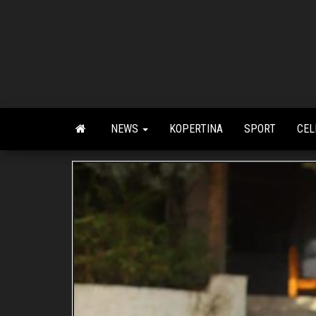
Skip
to
the
content
NEWS
KOPERTINA
SPORT
CEL