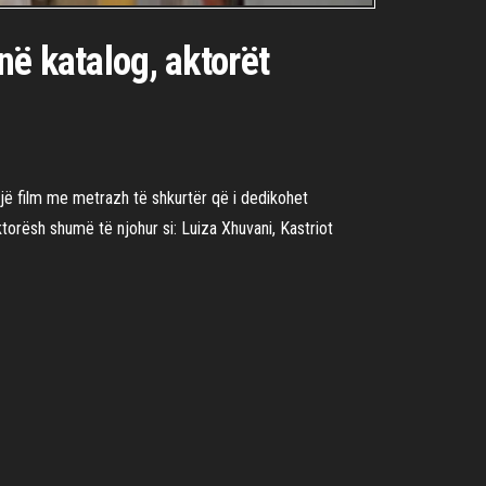
në katalog, aktorët
 një film me metrazh të shkurtër që i dedikohet
torësh shumë të njohur si: Luiza Xhuvani, Kastriot