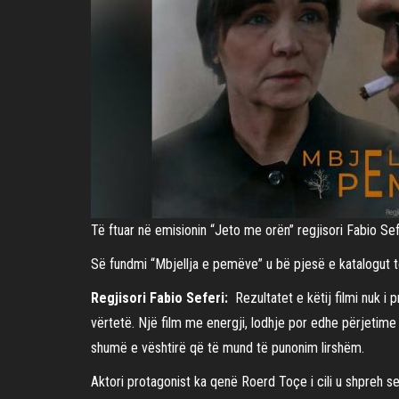
Të ftuar në emisionin “Jeto me orën” regjisori Fabio Se
Së fundmi “Mbjellja e pemëve” u bë pjesë e katalogut të 
Regjisori Fabio Seferi:
Rezultatet e këtij filmi nuk i
vërtetë. Një film me energji, lodhje por edhe përjetime
shumë e vështirë që të mund të punonim lirshëm.
Aktori protagonist ka qenë Roerd Toçe i cili u shpreh se