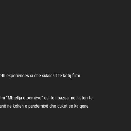
h ekperiencës si dhe suksesit të këtij filmi.
lmi “Mbjellja e pemëve” është i bazuar në histori te
mi kanë në kohën e pandemisë dhe duket se ka qenë