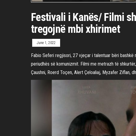
Festivali i Kanës/ Filmi s
tregojnë mbi xhirimet
June 1, 2022
Fabio Seferi regjisori, 27 vjeçar i talentuar bëri bashk
periudhës së komunizmit. Filmi me metrazh të shkurtër, 
Çaushni, Roerd Toçen, Alert Çeloaliaj, Myzafer Ziflan, d