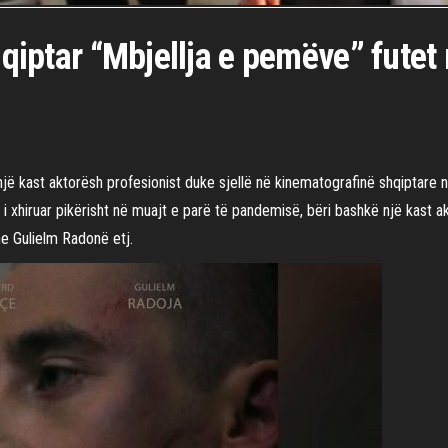
hqiptar “Mbjellja e pemëve” futet 
ë një kast aktorësh profesionist duke sjellë në kinematografinë shqiptare
i xhiruar pikërisht në muajt e parë të pandemisë, bëri bashkë një kast ak
he Gulielm Radonë etj.