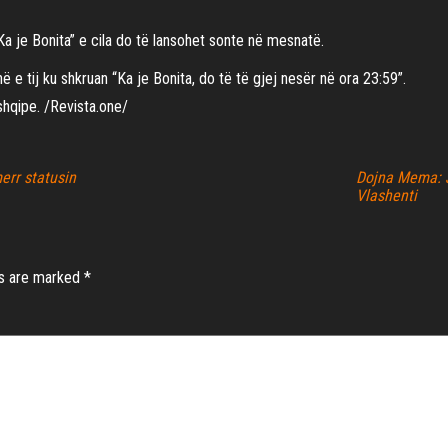
Ka je Bonita” e cila do të lansohet sonte në mesnatë.
ë e tij ku shkruan “Ka je Bonita, do të të gjej nesër në ora 23:59”.
 shqipe. /Revista.one/
err statusin
Dojna Mema: 
Vlashenti
ds are marked
*