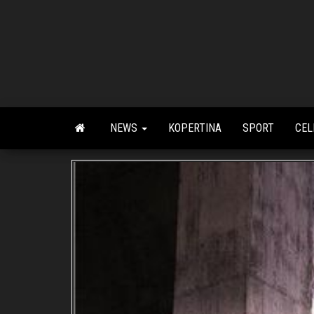
Skip
to
the
content
NEWS
KOPERTINA
SPORT
CEL