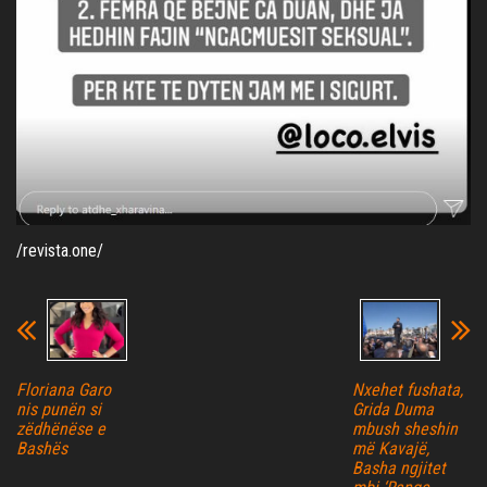
/revista.one/
Floriana Garo
Nxehet fushata,
nis punën si
Grida Duma
zëdhënëse e
mbush sheshin
Bashës
më Kavajë,
Basha ngjitet