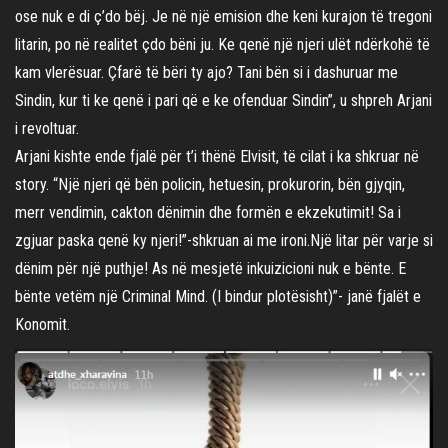
ose nuk e di ç’do bëj. Je në një emision dhe keni kurajon të tregoni
litarin, po në realitet çdo bëni ju. Ke qenë një njeri ulët ndërkohë të
kam vlerësuar. Çfarë të bëri ty ajo? Tani bën si i dashuruar me
Sindin, kur ti ke qenë i pari që e ke ofenduar Sindin”, u shpreh Arjani
i revoltuar.
Arjani kishte ende fjalë për t’i thënë Elvisit, të cilat i ka shkruar në
story. “Një njeri që bën policin, hetuesin, prokurorin, bën gjyqin,
merr vendimin, cakton dënimin dhe formën e ekzekutimit! Sa i
zgjuar paska qenë ky njeri!”-shkruan ai me ironi.Një litar për varje si
dënim për një puthje! As në mesjetë inkuizicioni nuk e bënte. E
bënte vetëm një Criminal Mind. (I bindur plotësisht)”- janë fjalët e
Konomit.