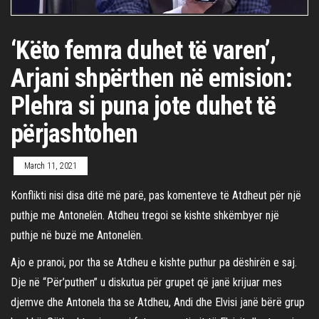
‘Këto femra duhet të varen’,
Arjani shpërthen në emision:
Plehra si puna jote duhet të
përjashtohen
March 11, 2021
Konflikti nisi disa ditë më parë, pas komenteve të Atdheut për një
puthje me Antonelën. Atdheu tregoi se kishte shkëmbyer një
puthje në buzë me Antonelën.
Ajo e pranoi, por tha se Atdheu e kishte puthur pa dëshirën e saj.
Dje në “Për’puthen” u diskutua për grupet që janë krijuar mes
djemve dhe Antonela tha se Atdheu, Andi dhe Elvisi janë bërë grup