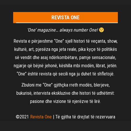
REVISTA ONE
‘One’ magazine… always number One!
Revista e përjavshme “One” sjell histori të veçanta, show,
kulturë, art, pjesëza nga jeta reale, pika kyçe të politikës
së vendit dhe asaj ndërkombëtare, pamje sensacionale,
ngjarje që bëjnë jehonë, këshilla mbi modën, librat, jetën.
“One” është revista që secili nga ju duhet të shfletojë.
Zbuloni me “One” gjithçka rreth modës, blerjeve,
bukurisë, intervista ekskluzive dhe histori të udhëtimit:
pasione dhe vizione të njerëzve të lirë.
©2021
Revista One
| Të gjitha të drejtat të rezervuara