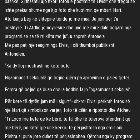
bashkë. Gjithashtu ajo nxori foton e postimit të Elvisit dhe tregoi se
ishte prekur shumë nga kjo foto dhe kuptimin që mbart litari.
Ato kunja bëji në shtëpinë tënde jo me mua. Ju jeni për t’u
pështyrë. Ti Atdhe je ndyrësirë dhe unë më mirë dalë beqare nga
programi se sa të rri këtu me ju”, u shpreh Antonela
Më pas pati një reagim nga Elvisi, i cili thumboi publikisht
Antonelën.
“Ka dy lloj mostrash në këtë botë:
Ngacmuesit seksualë që bëjnë gjëra pa aprovimin e palës tjetër.
Femra që bëjnë ça duan dhe ia hedhin fajin “ngacmuesit seksual”.
Për këtë të dytën jam më i sigurt”- shkroi Elvisi përkrah fotos së
një litari që simbolizon varjen, foto të cilën e ripostoi dhe Atdheu.
“Ti Loco me këtë që ke bërë, të fal dhe të tolerova ofendimit që
më bërë, po këtë gjë unë kërkoj të përjashtosh nga emisioni.
Plehra si puna jote duhet të përjashtohen. Qërohu nga ky program