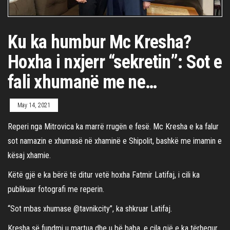
Ku ka humbur Mc Kresha?
Hoxha i nxjerr “sekretin”: Sot e
fali xhumanë me ne…
May 14, 2021
Reperi nga Mitrovica ka marrë rrugën e fesë. Mc Kresha e ka falur
sot namazin e xhumasë në xhaminë e Shipolit, bashkë me imamin e
kësaj xhamie.
Këtë gjë e ka bërë të ditur vetë hoxha Fatmir Latifaj, i cili ka
publikuar fotografi me reperin.
“Sot mbas xhumase @tavnikcity”, ka shkruar Latifaj.
Kresha së fundmi u martua dhe u bë baba, e cila gjë e ka tërhequr