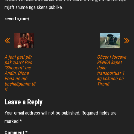
mjaft shumë nga skena publike.
revista,one/
A jeni gati për
Oficer i forcave
pak zjarr? Pas
RENEA kapet
“Sheqerit” me
duke
Andin, Diona
transportuar 1
Fona në një
kg kokainë në
bashkëpunim të
Tiranë
ri
Leave a Reply
Your email address will not be published.
Required fields are
marked
*
Comment
*