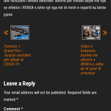
dhe furnizuesi i lëndës narkotike. Burime për mediat bëjnë me dije
se efektivi i RENEA-s ishte një nga më të mirët e repartit ku bënte
pjesë.
Formula 1:
Video e
Grand Prix i
Kokainës,
Turqisë anulohet
bashkë me
për shkak të
oficerin e
COVID-19
RENEA-s, edhe
dy të tjerë të
arrestuar
Leave a Reply
Your email address will not be published.
Required fields are
marked
*
Comment
*