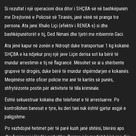
Si rezultat i një operacioni disa ditor i SHÇBA-së në bashkëpunim
me Drejtorinë e Policisë së Tiranës, janë vënë në pranga tre
persona. Ata jane Xhulio Liçi (efektiv i RENEA-s) si dhe
bashkëpunëtorët e tij, Ded Nimani dhe tjetri me mbiemrin Gaci.
Ata jënë kapur në zonën e Ndroqit duke transportuar 1 kg kokainë.
SHÇBA e ka ndjekur prej një jave Liçin derisa sot ka bërë të
mundur arrestimin e tij në flagrancë. Mësohet se ai u shërbente
grupeve të drogës, duke bërë të mundur shpërndarjen e kokainës.
Meqënëse ishte oficer policie me anë të kartës së punës,
shfrytëzonte postin për aktivitete të tilla kriminale.
Është sekuestruar kokaina dhe telefonat e të arrestuarve. Po
kontrollohen banesat e tyre, ku deri tani nuk është gjetur asgjë e
paligjshme.
Po vazhdojnë hetimet për të parë kush janë shitësi, blerësi apo