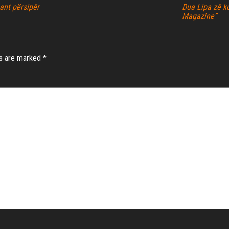
gant përsipër
Dua Lipa zë k
Magazine”
ds are marked
*