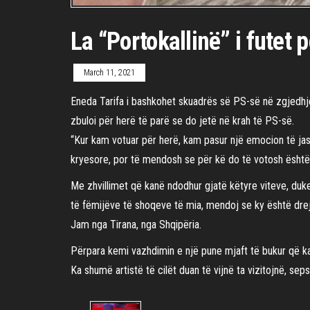
La “Portokallinë” i futet 
March 11, 2021
Eneda Tarifa i bashkohet skuadrës së PS-së në zgjedhjet 
zbuloi për herë të parë se do jetë në krah të PS-së.
“Kur kam votuar për herë, kam pasur një emocion të jas
kryesore, por të mendosh se për kë do të votosh është 
Me zhvillimet që kanë ndodhur gjatë këtyre viteve, du
të fëmijëve të shoqeve të mia, mendoj se ky është drej
Jam nga Tirana, nga Shqipëria.
Përpara kemi vazhdimin e një pune mjaft të bukur që ka
Ka shumë artistë të cilët duan të vijnë ta vizitojnë, se