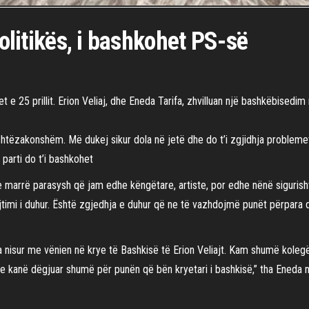
politikës, i bashkohet PS-së
e 25 prillit. Erion Veliaj, dhe Eneda Tarifa, zhvilluan një bashkëbisedim 
htëzakonshëm. Më dukej sikur dola në jetë dhe do t’i zgjidhja problemet
parti do t’i bashkohet
ke marrë parasysh që jam edhe këngëtare, artiste, por edhe nënë sigur
timi i duhur. Është zgjedhja e duhur që ne të vazhdojmë punët përpara d
 nisur me vënien në krye të Bashkisë të Erion Veliajt. Kam shumë koleg
pse kanë dëgjuar shumë për punën që bën kryetari i bashkisë,” tha Eneda n