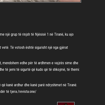
me një grup të rinjsh të Njësisë 1 në Tiranë, ku ajo
 vetë. Të votosh është sigurisht një nga gjërat
isht, mendohem edhe për të ardhmen e vajzës sime dhe
he të jemi të sigurtë që kudo që të shkojmë, të themi:
ë që kanë ardhur dhe kanë parë ndryshimet në Tiranë.
dër të tjera./revista.one/