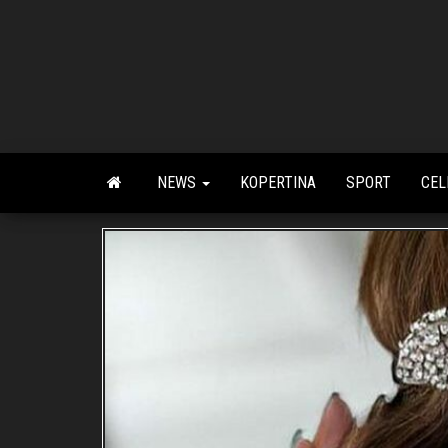
Skip
to
the
content
NEWS
KOPERTINA
SPORT
CEL