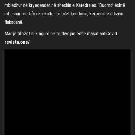
mbledhur në kryeqendër në sheshin e Katedrales. ‘Duomo’ është
mbushur me tifozë zikaltër të cilët këndonin, kërcenin e ndiznin
flakadanë.
Madje tifozët nuk ngurojnë të thyejnë edhe masat antiCovid.
revista.one/