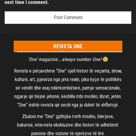
next time I comment.
REVISTA ONE
‘One’ magazine… always number One!
Revista e përjavshme “One” sjell histori të veçanta, show,
kulturë, art, pjesëza nga jeta reale, pika kyçe të politikës
së vendit dhe asaj ndërkombëtare, pamje sensacionale,
ngjarje që bëjnë jehonë, këshilla mbi modën, librat, jetën.
“One” është revista që secili nga ju duhet të shfletojë.
Zbuloni me “One” gjithçka rreth modës, blerjeve,
bukurisë, intervista ekskluzive dhe histori të udhëtimit:
pasione dhe vizione të njerëzve të lirë.