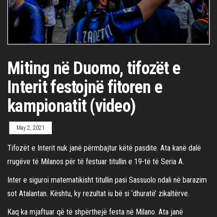
Miting në Duomo, tifozët e
Interit festojnë fitoren e
kampionatit (video)
May 2, 2021
Tifozët e Interit nuk janë përmbajtur këtë pasdite. Ata kanë dalë
rrugëve të Milanos për të festuar titullin e 19-të të Seria A.
Inter e siguroi matematikisht titullin pasi Sassuolo ndali në barazim
sot Atalantan. Kështu, ky rezultat iu bë si ‘dhuratë’ zikaltërve.
Kaq ka mjaftuar që të shpërthejë festa në Milano. Ata janë