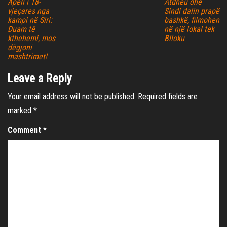
Apeli i 18-
Atdheu dhe
vjeçares nga
Sindi dalin prapë
kampi në Siri:
bashkë, filmohen
Duam të
në një lokal tek
kthehemi, mos
Blloku
dëgjoni
mashtrimet!
Leave a Reply
Your email address will not be published.
Required fields are
marked
*
Comment
*