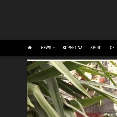
Skip
to
the
content
NEWS
KOPERTINA
SPORT
CEL