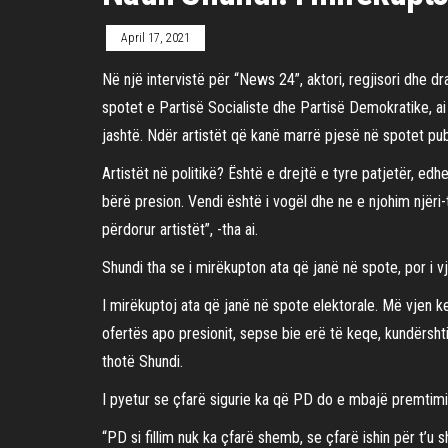
April 17, 2021
Në një intervistë për “News 24”, aktori, regjisori dhe d
spotet e Partisë Socialiste dhe Partisë Demokratike, ai
jashtë. Ndër artistët që kanë marrë pjesë në spotet publ
Artistët në politikë? Është e drejtë e tyre patjetër, ed
bërë presion. Vendi është i vogël dhe ne e njohim njëri-t
përdorur artistët”, -tha ai.
Shundi tha se i mirëkupton ata që janë në spote, por i vj
I mirëkuptoj ata që janë në spote elektorale. Më vjen k
ofertës apo presionit, sepse bie erë të keqe, kundërsht
thotë Shundi.
I pyetur se çfarë sigurie ka që PD do e mbajë premtimin
“PD si fillim nuk ka çfarë shemb, se çfarë ishin për t’u