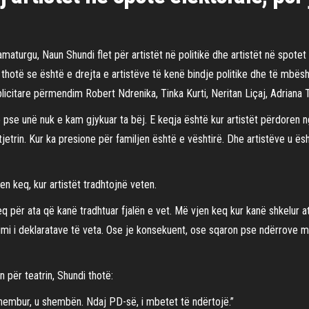
ramaturgu, Naun Shundi flet për artistët në politikë dhe artistët në spote
 thotë se është e drejta e artistëve të kenë bindje politike dhe të mbës
icitare përmendim Robert Ndrenika, Tinka Kurti, Neritan Liçaj, Adriana To
he pse unë nuk e kam gjykuar ta bëj. E keqja është kur artistët përdoren n
jetrin. Kur ka presione për familjen është e vështirë. Dhe artistëve u ësh
en keq, kur artistët tradhtojnë veten.
eq për ata që kanë tradhtuar fjalën e vet. Më vjen keq kur kanë shkelur 
imi i deklaratave të veta. Ose je konsekuent, ose sqaron pse ndërrove me
 për teatrin, Shundi thotë:
 shembur, u shembën. Ndaj PD-së, i mbetet të ndërtojë.”