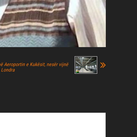
në Aeroportin e Kukësit, nesër vijnë
 Londra