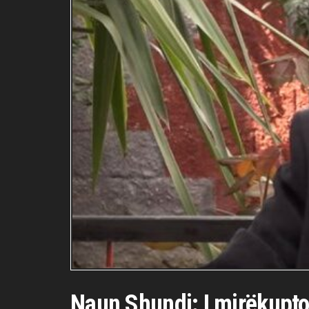
Naun Shundi: I mirëkuptoj 