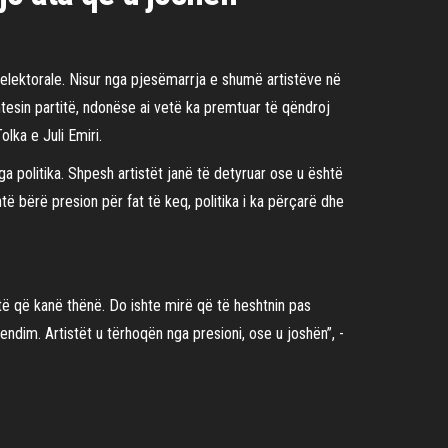
t elektorale. Nisur nga pjesëmarrja e shumë artistëve në
htesin partitë, ndonëse ai vetë ka premtuar të qëndroj
lka e Juli Emiri.
ga politika. Shpesh artistët janë të detyruar ose u është
të bërë presion për fat të keq, politika i ka përçarë dhe
atë që kanë thënë. Do ishte mirë që të heshtnin pas
ndim. Artistët u tërhoqën nga presioni, ose u joshën”, -