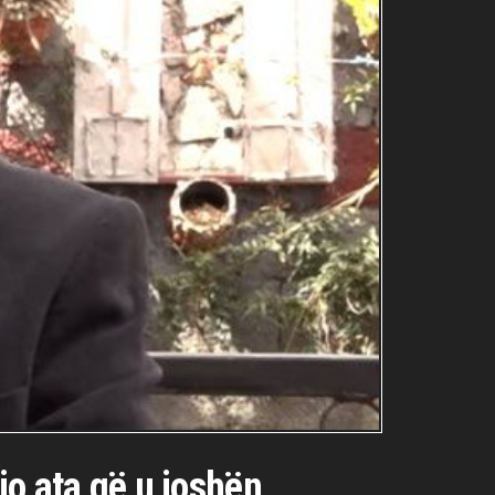
jo ata që u joshën