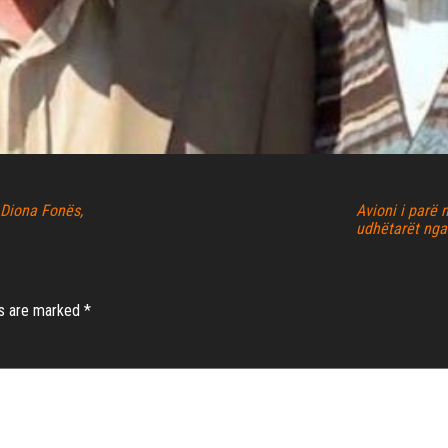
i Diona Fonës,
Avioni i parë 
udhëtarët nga
ds are marked
*