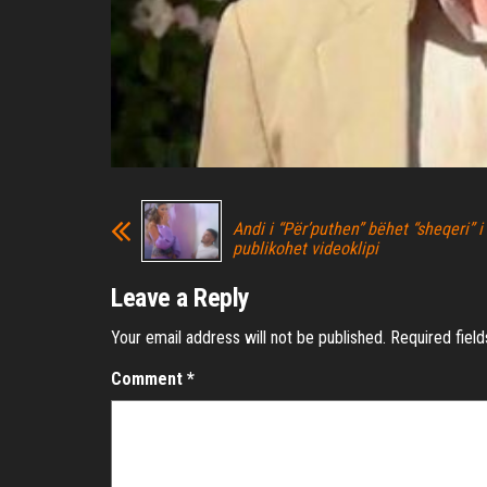
Andi i “Për’puthen” bëhet “sheqeri” 
publikohet videoklipi
Leave a Reply
Your email address will not be published.
Required fiel
Comment
*