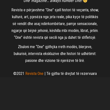
‘One’ magazine… always number One!
Revista e përjavshme “One” sjell histori të veçanta, show,
kulturë, art, pjesëza nga jeta reale, pika kyçe të politikës
së vendit dhe asaj ndërkombëtare, pamje sensacionale,
ngjarje që bëjnë jehonë, këshilla mbi modën, librat, jetën.
“One” është revista që secili nga ju duhet të shfletojë.
Zbuloni me “One” gjithçka rreth modës, blerjeve,
bukurisë, intervista ekskluzive dhe histori të udhëtimit:
pasione dhe vizione të njerëzve të lirë.
©2021
Revista One
| Të gjitha të drejtat të rezervuara