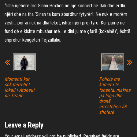
“Isha njëherë me Sinan Hoxhën në një koncert në Itali dhe erdhi
njëri dhe na tha ‘Sinan ta kam zbardhur fytyrën’. Ne nuk e morëm
vesh… por ai nuk na dha lekët, ishte njëri prej tyre. Kur pamë në
fund që e kishte mbushur atë… e dini ju me çfarë (kokainë)”, është
shprehur këngëtari Fejzullahu.
Momenti kur
Policia me
shkatërrohet
kamera të
lokali i Atdheut
fshehta, makina
në Tiranë
pa logo dhe
dronë,
arrestohen 53
shoferë
Leave a Reply
Your email address will not be published.
Required fields are