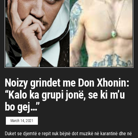
Noizy grindet me Don Xhonin:
“Kalo ka grupi jonë, se ki m’u
bo gej…”
March 14, 2021
Duket se djemtë e repit nuk bëjnë dot muzikë në karantinë dhe në