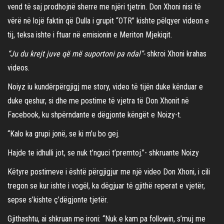
vend të saj prodhojnë sherre me njëri tjetrin. Don Xhoni nisi të
vërë në lojë faktin që Dulla i grupit “OTR” kishte pëlqyer videon e
tij, teksa ishte i ftuar në emisionin e Meriton Mjekiqit.
“Ju du krejt juve që më suportoni pa ndal”-
shkroi Xhoni krahas
videos.
Noiyz iu kundërpërgjigj me story, video të tijën duke kënduar e
duke qeshur, si dhe me postime të vjetra të Don Xhonit në
Facebook, ku shpërndante e dëgjonte këngët e Noizy-t.
“Kalo ka grupi jonë, se ki m’u bo gej.
Hajde te idhulli jot, se nuk t’nguci t’premtoj.”- shkruante Noizy
Këtyre postimeve i është përgjigjur me një video Don Xhoni, i cili
tregon se kur ishte i vogël, ka dëgjuar të gjithë reperat e vjetër,
sepse s’kishte ç’dëgjonte tjetër.
Gjithashtu, ai shkruan me ironi: “Nuk e kam pa followin, s’muj me