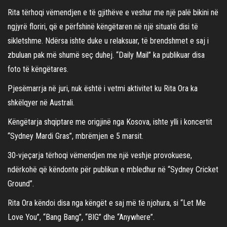
Rita tërhoqi vëmendjen e të gjithëve e veshur me një palë bikini në
ngjyrë floriri, që e përfshinë këngëtaren në një situatë disi të
sikletshme. Ndërsa ishte duke u relaksuar, të brendshmet e saj i
zbuluan pak më shumë seç duhej. “Daily Mail” ka publikuar disa
foto të këngëtares.
Pjesëmarrja në juri, nuk është i vetmi aktivitet ku Rita Ora ka
shkëlqyer në Australi.
Këngëtarja shqiptare me origjinë nga Kosova, ishte ylli i koncertit
“Sydney Mardi Gras”, mbrëmjen e 5 marsit.
30-vjeçarja tërhoqi vëmendjen me një veshje provokuese,
ndërkohë që këndonte për publikun e mbledhur në “Sydney Cricket
Ground”.
Rita Ora këndoi disa nga këngët e saj më të njohura, si “Let Me
Love You”, “Bang Bang”, “BIG” dhe “Anywhere”.