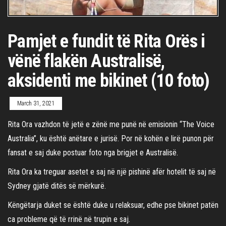
Pamjet e fundit të Rita Orës i
vënë flakën Australisë,
aksidenti me bikinet (10 foto)
March 31, 2021
Rita Ora vazhdon të jetë e zënë me punë në emisionin “The Voice
Australia”, ku është anëtare e jurisë. Por në kohën e lirë punon për
fansat e saj duke postuar foto nga brigjet e Australisë.
Rita Ora ka treguar asetet e saj në një pishinë afër hotelit të saj në
Sydney gjatë ditës së mërkurë.
Këngëtarja duket se është duke u relaksuar, edhe pse bikinet patën
ca probleme që të rrinë në trupin e saj.