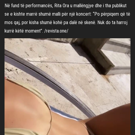
Në fund të performancës, Rita Ora u mallëngjye dhe i tha publikut
se e kishte marrë shumë malli për një koncert: “Po përpiqem që të
mos qaj, por kisha shumë kohë pa dalë në skenë. Nuk do ta harroj
kurrë këtë moment”. /revista.one/