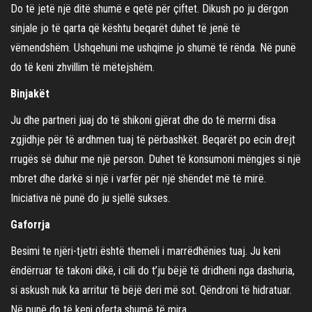
Do të jetë një ditë shumë e qetë për çiftet. Dikush po ju dërgon
sinjale jo të qarta që kështu beqarët duhet të jenë të
vëmendshëm. Ushqehuni me ushqime jo shumë të rënda. Në punë
do të keni zhvillim të mëtejshëm.
Binjakët
Ju dhe partneri juaj do të shikoni gjërat dhe do të merrni disa
zgjidhje për të ardhmen tuaj të përbashkët. Beqarët po ecin drejt
rrugës së duhur me një person. Duhet të konsumoni mëngjes si një
mbret dhe darkë si një i varfër për një shëndet më të mirë.
Iniciativa në punë do ju sjellë sukses.
Gaforrja
Besimi te njëri-tjetri është themeli i marrëdhënies tuaj. Ju keni
ëndërruar të takoni dikë, i cili do t’ju bëjë të dridheni nga dashuria,
si askush nuk ka arritur të bëjë deri më sot. Qëndroni të hidratuar.
Në punë do të keni oferta shumë të mira.