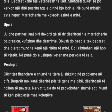
dijë. Beqarët kanë një vetëbesim të ulët. Shëndeti duket se po
kërkon një ditë pushim nga e gjithë kjo lodhje. Në punë mbajini
sytë hapur. Marrëdhënia me kolegët është e mirë.
Ujori
Ju dhe partneri juaj bini dakord që të dy dëshironi një marrëdhënie
pa presion, kufizime dhe detyrime. Dikush do besojë tek beqarët
dhe gjërat mund të kenë një ritëm të mirë. Do i riktheheni një hobi
të vjetër. Në punë do e ushqeni veten me pervoja të reja.
Peshqit
Çështjet financiare e shumë të tjera ju shkaktojnë probleme në
çift. Beqarët nuk kanë dëshirë për të qenë me dikë, dëshirojnë të
ndihen të pavarur. Nervat tuaja do të provokohen shumë sot. Mund
të keni përplasje mes kolegëve