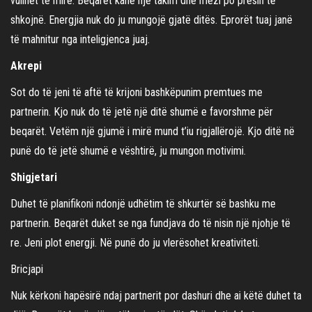
vullnet të mirë. Beqarët kanë një takim dhe mezi po presin të
shkojnë. Energjia nuk do ju mungojë gjatë ditës. Eprorët tuaj janë
të mahnitur nga inteligjenca juaj.
Akrepi
Sot do të jeni të aftë të krijoni bashkëpunim premtues me
partnerin. Kjo nuk do të jetë një ditë shumë e favorshme për
beqarët. Vetëm një gjumë i mirë mund t’iu rigjallërojë. Kjo ditë në
punë do të jetë shumë e vështirë, ju mungon motivimi.
Shigjetari
Duhet të planifikoni ndonjë udhëtim të shkurtër së bashku me
partnerin. Beqarët duket se nga fundjava do të nisin një njohje të
re. Jeni plot energji. Në punë do ju vlerësohet kreativiteti.
Bricjapi
Nuk kërkoni hapësirë ndaj partnerit por dashuri dhe ai këtë duhet ta