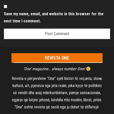
Save my name, email, and website in this browser for the
next time I comment.
REVISTA ONE
‘One’ magazine… always number One!
Revista e përjavshme “One” sjell histori të veçanta, show,
kulturë, art, pjesëza nga jeta reale, pika kyçe të politikës
së vendit dhe asaj ndërkombëtare, pamje sensacionale,
ngjarje që bëjnë jehonë, këshilla mbi modën, librat, jetën.
“One” është revista që secili nga ju duhet të shfletojë.