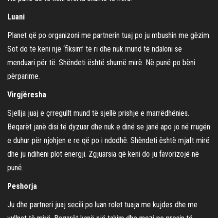
Luani
Planet që po organizoni me partnerin tuaj po ju mbushin me gëzim.
Sot do të keni një ‘fiksim’ të ri dhe nuk mund të ndaloni së
menduari për të. Shëndeti është shumë mirë. Në punë po bëni
përparime.
Virgjëresha
Sjellja juaj e çrregullt mund të sjellë prishje e marrëdhënies.
Beqarët janë disi të dyzuar dhe nuk e dinë se janë apo jo në rrugën
e duhur për njohjen e re që po i ndodhë. Shëndeti është mjaft mirë
dhe ju ndiheni plot energji. Zgjuarsia që keni do ju favorizojë në
punë.
Peshorja
Ju dhe partneri juaj secili po luan rolet tuaja me kujdes dhe me