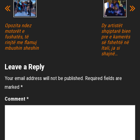
Opozita ndez
Dy artistët
motorët e
shqiptarë bien
fushatës, të
pre e kamerës
rinjtë me flamuj
së fshehtë në
mbushin sheshin
Itali, ja si
shajnë…
Leave a Reply
Your email address will not be published.
Required fields are
marked
*
Comment
*