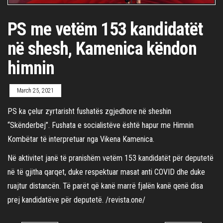
PS me vetëm 153 kandidatët
në shesh, Kamenica këndon
himnin
March 25, 2021
PS ka çelur zyrtarisht fushatës zgjedhore në sheshin
“Skënderbej”. Fushata e socialistëve është hapur me Himnin
Kombëtar të interpretuar nga Vikena Kamenica.
Në aktivitet janë të pranishëm vetëm 153 kandidatët për deputetë
në të gjitha qarqet, duke respektuar masat anti COVID dhe duke
ruajtur distancën. Të parët që kanë marrë fjalën kanë qenë disa
prej kandidatëve për deputetë. /revista.one/