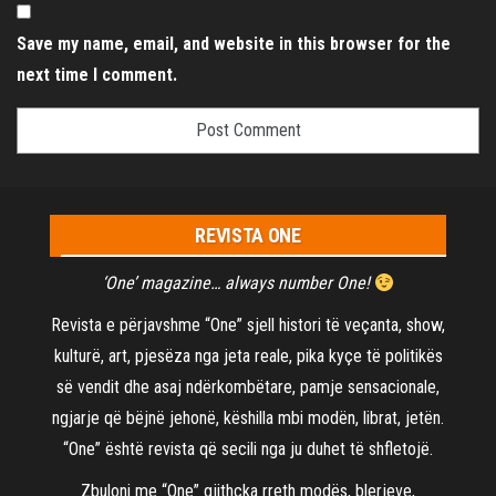
Save my name, email, and website in this browser for the
next time I comment.
REVISTA ONE
‘One’ magazine… always number One!
Revista e përjavshme “One” sjell histori të veçanta, show,
kulturë, art, pjesëza nga jeta reale, pika kyçe të politikës
së vendit dhe asaj ndërkombëtare, pamje sensacionale,
ngjarje që bëjnë jehonë, këshilla mbi modën, librat, jetën.
“One” është revista që secili nga ju duhet të shfletojë.
Zbuloni me “One” gjithçka rreth modës, blerjeve,