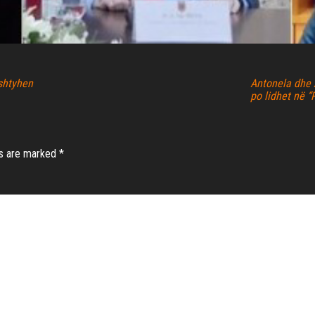
 shtyhen
Antonela dhe 
po lidhet në “
ds are marked
*