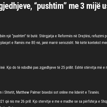
gjedhjeve, “pushtim” me 3 mijë 
 bën një “pushtim” të butë. Stërgjatja e Reformës në Drejtësi, refuzimi p
përplasjet e Ramës me BE-në, janë marrë seriozisht. Në këtë kontekst me
në. Kjo do të ndodhë pas zgjedhjeve të 25 prillit. Eshtë stërvitja më e 
n i Shtetit, Matthew Palmer bisedoi sot online me liderët e Tiranës.
1 që nis me 26 prill. Kjo stervitje e me e madhe se sa përfshirja e Shqi