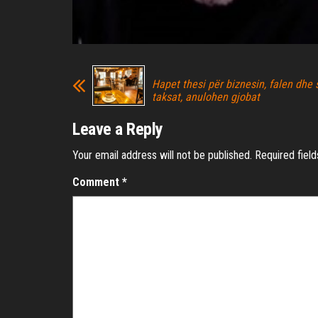
Hapet thesi për biznesin, falen dhe
taksat, anulohen gjobat
Leave a Reply
Your email address will not be published.
Required fiel
Comment
*