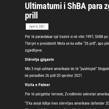
Ultimatumi i ShBA para z
prill
April 6, 2021
Për të parandaluar një trazirë si në vitin 1997, ShBA po
Thirrjet e presidentit Meta se ka edhe “26 prill”, apo 
zgjedhjeve.
Stërvitja gjigante
Mbi 3 mijë ushtarë amerikanë do të “pushtojnë” Shqipëri
në periudhën 26 prill-20 qershor 2021.
Vizita e Palmer
Për të përgatitur terrenin, Zv.ndihmës sekretari amerika
“S’ka asnjë lidhje mes stërvitjes amerikane defender 202