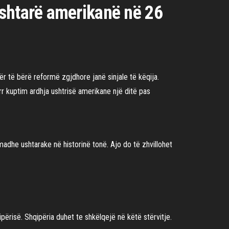
ushtarë amerikanë në 26
ër të bërë reformë zgjdhore janë sinjale të këqija.
rr kuptim ardhja ushtrisë amerikane një ditë pas
madhe ushtarake në historinë tonë. Ajo do të zhvillohet
përisë. Shqipëria duhet te shkëlqejë në këtë stërvitje.