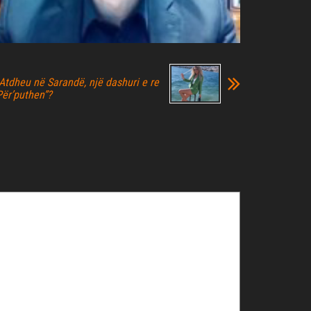
Atdheu në Sarandë, një dashuri e re
Për’puthen”?