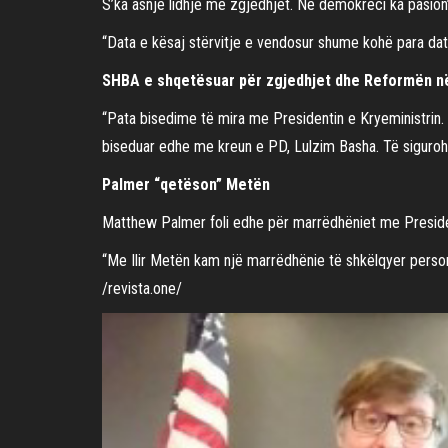
S’ka asnjë lidhje me zgjedhjet. Në demokrëci ka pasion”
“Data e kësaj stërvitje e vendosur shume kohë para dat
SHBA e shqetësuar për zgjedhjet dhe Reformën në
“Pata bisedime të mira me Presidentin e Kryeministrin
biseduar edhe me kreun e PD, Lulzim Basha. Të sigurohe
Palmer “qetëson” Metën
Matthew Palmer foli edhe për marrëdhëniet me Presiden
“Me Ilir Metën kam një marrëdhënie të shkëlqyer person
/revista.one/