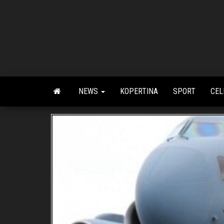
Skip
to
the
content
NEWS
KOPERTINA
SPORT
CEL