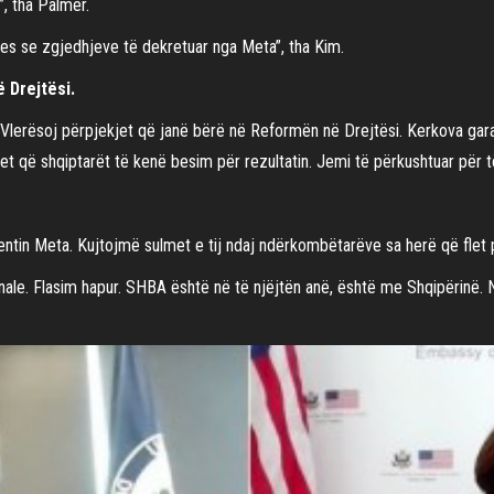
, tha Palmer.
es se zgjedhjeve të dekretuar nga Meta”, tha Kim.
 Drejtësi.
. Vlerësoj përpjekjet që janë bërë në Reformën në Drejtësi. Kerkova ga
t që shqiptarët të kenë besim për rezultatin. Jemi të përkushtuar për të
tin Meta. Kujtojmë sulmet e tij ndaj ndërkombëtarëve sa herë që flet 
ale. Flasim hapur. SHBA është në të njëjtën anë, është me Shqipërinë. Ne