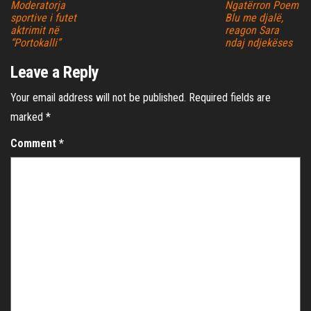
Moderatorja
Ngatërron Poem
sportive i futet
Blu me djalë,
aktrimit në
reagon Sara
“Portokalli”
ndaj ndjekëses
Leave a Reply
Your email address will not be published.
Required fields are
marked
*
Comment
*