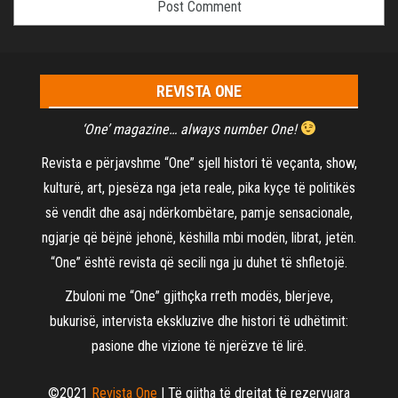
REVISTA ONE
‘One’ magazine… always number One!
Revista e përjavshme “One” sjell histori të veçanta, show,
kulturë, art, pjesëza nga jeta reale, pika kyçe të politikës
së vendit dhe asaj ndërkombëtare, pamje sensacionale,
ngjarje që bëjnë jehonë, këshilla mbi modën, librat, jetën.
“One” është revista që secili nga ju duhet të shfletojë.
Zbuloni me “One” gjithçka rreth modës, blerjeve,
bukurisë, intervista ekskluzive dhe histori të udhëtimit:
pasione dhe vizione të njerëzve të lirë.
©2021
Revista One
| Të gjitha të drejtat të rezervuara