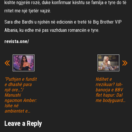
kishte ngjyrën rozë, duke konfirmuar kështu se familja e tyre do të
rritet me një tjetër vajzë.
Sara dhe Bardhi u njohën në edicionin e tretë të Big Brother VIP
Albania, ku edhe më pas vazhduan romancën e tyre.
revista.one/
“Puthjen e fundit
Ndihet e
e dhashë para
rrezikuar? Ish-
një ore…”/
banorja e BBV
Manushi
flet hapur: Dal
ngacmon Amber:
me bodyguard…
Ishe në
ambientet e…
Leave a Reply