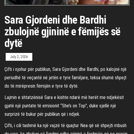
Sara Gjordeni dhe Bardhi
zbulojnë gjininë e fëmijës së
dytë
July 2, 2026
Çifti i njohur për publikun, Sara Gjordeni dhe Bardhi, po kalojnë një
periudhë të veçantë në jetën e tyre familjare, teksa shumë shpejt
do të mirëpresin fëmijën e tyre të dytë.
Lajmin e shtatzënisë Sara e kishte ndarë më herët me ndjekësit
gjatë një puntate të emisionit “She’s on Top”, duke sjellë një
surprizë të bukur për publikun që i ndjek.
Çifti, i cili tashmë ka një vajzë të quajtur Nea që së shpejti mbush
dy vjeç, ka zbuluar së fundmi edhe gjininë e foshnjës që po presin.