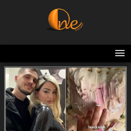
Skip
to
the
content
Revista
Always
Number
One
One