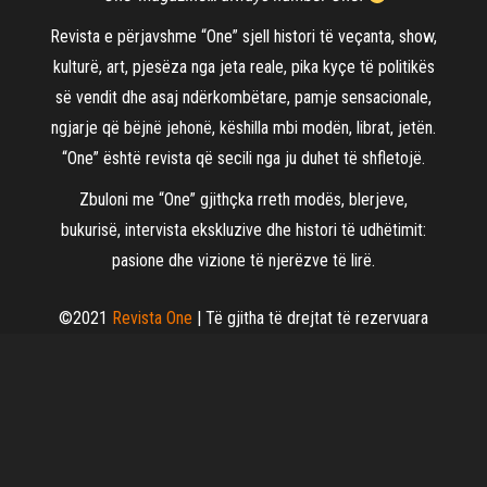
Revista e përjavshme “One” sjell histori të veçanta, show,
kulturë, art, pjesëza nga jeta reale, pika kyçe të politikës
së vendit dhe asaj ndërkombëtare, pamje sensacionale,
ngjarje që bëjnë jehonë, këshilla mbi modën, librat, jetën.
“One” është revista që secili nga ju duhet të shfletojë.
Zbuloni me “One” gjithçka rreth modës, blerjeve,
bukurisë, intervista ekskluzive dhe histori të udhëtimit:
pasione dhe vizione të njerëzve të lirë.
©2021
Revista One
| Të gjitha të drejtat të rezervuara