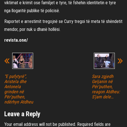
viktimat e krimit ose familjet e tyre, të fshehin identitetin e tyre
nga llogaritë publike të policisë.
Raportet e arrestimit tregojnë se Curry tregoi të meta të shëndetit
mendor, por nuk u dhanë hollësi.
revista.one/
“E pafytyrë”,
Sara zgjedh
Aristela dhe
Geljanin në
Antonela
Për’puthen,
grinden në
reagon Atdheu:
Për’puthen,
S’jam dele…
ndërhyn Atdheu
Leave a Reply
Your email address will not be published.
Required fields are