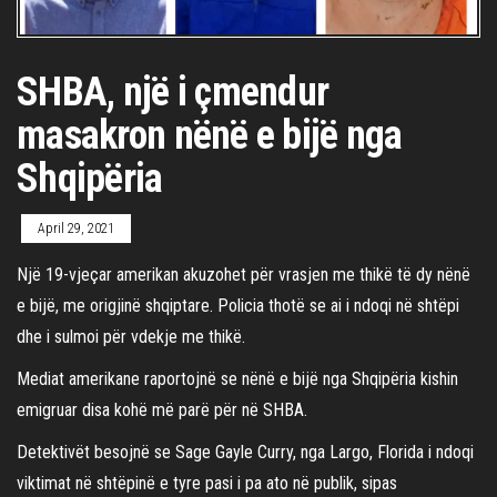
SHBA, një i çmendur
masakron nënë e bijë nga
Shqipëria
April 29, 2021
Një 19-vjeçar amerikan akuzohet për vrasjen me thikë të dy nënë
e bijë, me origjinë shqiptare. Policia thotë se ai i ndoqi në shtëpi
dhe i sulmoi për vdekje me thikë.
Mediat amerikane raportojnë se nënë e bijë nga Shqipëria kishin
emigruar disa kohë më parë për në SHBA.
Detektivët besojnë se Sage Gayle Curry, nga Largo, Florida i ndoqi
viktimat në shtëpinë e tyre pasi i pa ato në publik, sipas