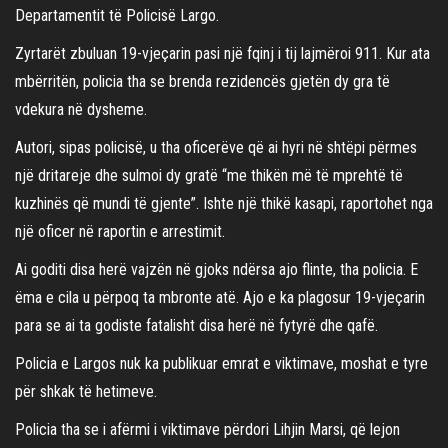
Departamentit të Policisë Largo.
Zyrtarët zbuluan 19-vjeçarin pasi një fqinj i tij lajmëroi 911. Kur ata
mbërritën, policia tha se brenda rezidencës gjetën dy gra të
vdekura në dysheme.
Autori, sipas policisë, u tha oficerëve që ai hyri në shtëpi përmes
një dritareje dhe sulmoi dy gratë “me thikën më të mprehtë të
kuzhinës që mundi të gjente”. Ishte një thikë kasapi, raportohet nga
një oficer në raportin e arrestimit.
Ai goditi disa herë vajzën në gjoks ndërsa ajo flinte, tha policia. E
ëma e cila u përpoq ta mbronte atë. Ajo e ka plagosur 19-vjeçarin
para se ai ta godiste fatalisht disa herë në fytyrë dhe qafë.
Policia e Largos nuk ka publikuar emrat e viktimave, moshat e tyre
për shkak të hetimeve.
Policia tha se i afërmi i viktimave përdori Lihjin Marsi, që lejon