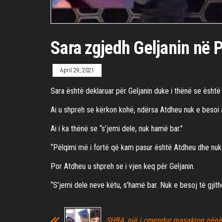
Sara zgjedh Geljanin në 
April 29, 2021
Sara është deklaruar për Geljanin duke i thënë se ësh
Ai u shpreh se kërkon kohë, ndërsa Atdheu nuk e besoi 
Ai i ka thënë se “s’jemi dele, nuk hamë bar.”
“Pëlqimi më i fortë që kam pasur është Atdheu dhe nuk
Por Atdheu u shpreh se i vjen keq për Geljanin.
“S’jemi dele neve këtu, s’hamë bar. Nuk e besoj të gjith
SHBA, një i çmendur masakron nënë 