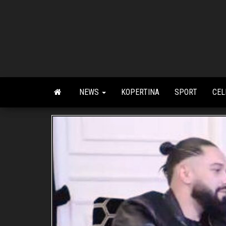
Skip
to
the
content
NEWS
KOPERTINA
SPORT
CEL