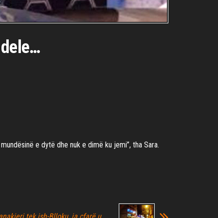
 dele…
mundësinë e dytë dhe nuk e dimë ku jemi”, tha Sara.
akieri tek ish-Blloku, ja çfarë u