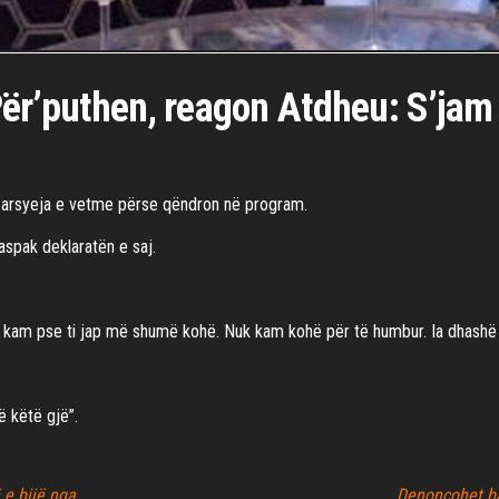
Për’puthen, reagon Atdheu: S’jam
të arsyeja e vetme përse qëndron në program.
aspak deklaratën e saj.
 kam pse ti jap më shumë kohë. Nuk kam kohë për të humbur. Ia dhashë 
ë këtë gjë”.
e bijë nga
Denoncohet ban