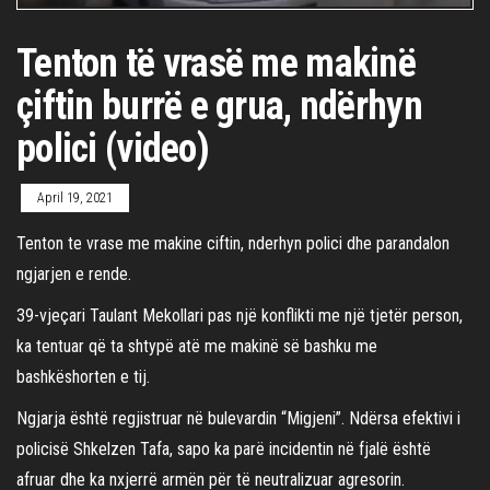
Tenton të vrasë me makinë
çiftin burrë e grua, ndërhyn
polici (video)
April 19, 2021
Tenton te vrase me makine ciftin, nderhyn polici dhe parandalon
ngjarjen e rende.
39-vjeçari Taulant Mekollari pas një konflikti me një tjetër person,
ka tentuar që ta shtypë atë me makinë së bashku me
bashkëshorten e tij.
Ngjarja është regjistruar në bulevardin “Migjeni”. Ndërsa efektivi i
policisë Shkelzen Tafa, sapo ka parë incidentin në fjalë është
afruar dhe ka nxjerrë armën për të neutralizuar agresorin.