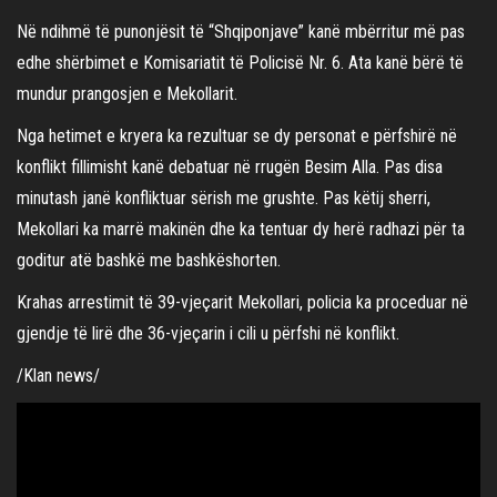
Në ndihmë të punonjësit të “Shqiponjave” kanë mbërritur më pas
edhe shërbimet e Komisariatit të Policisë Nr. 6. Ata kanë bërë të
mundur prangosjen e Mekollarit.
Nga hetimet e kryera ka rezultuar se dy personat e përfshirë në
konflikt fillimisht kanë debatuar në rrugën Besim Alla. Pas disa
minutash janë konfliktuar sërish me grushte. Pas këtij sherri,
Mekollari ka marrë makinën dhe ka tentuar dy herë radhazi për ta
goditur atë bashkë me bashkëshorten.
Krahas arrestimit të 39-vjeçarit Mekollari, policia ka proceduar në
gjendje të lirë dhe 36-vjeçarin i cili u përfshi në konflikt.
/Klan news/