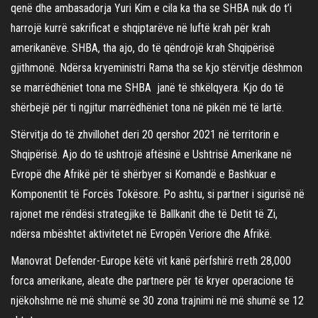
qenë dhe ambasadorja Yuri Kim e cila ka tha se SHBA nuk do t’i
harrojë kurrë sakrificat e shqiptarëve në luftë krah për krah
amerikanëve. SHBA, tha ajo, do të qëndrojë krah Shqipërisë
gjithmonë. Ndërsa kryeministri Rama tha se kjo stërvitje dëshmon
se marrëdhëniet tona me SHBA janë të shkëlqyera. Kjo do të
shërbejë për ti ngjitur marrëdhëniet tona në pikën më të lartë.
Stërvitja do të zhvillohet deri 20 qershor 2021 në territorin e
Shqipërisë. Ajo do të ushtrojë aftësinë e Ushtrisë Amerikane në
Evropë dhe Afrikë për të shërbyer si Komandë e Bashkuar e
Komponentit të Forcës Tokësore. Po ashtu, si partner i sigurisë në
rajonet me rëndësi strategjike të Ballkanit dhe të Detit të Zi,
ndërsa mbështet aktivitetet në Evropën Veriore dhe Afrikë.
Manovrat Defender-Europe këtë vit kanë përfshirë rreth 28,000
forca amerikane, aleate dhe partnere për të kryer operacione të
njëkohshme në më shumë se 30 zona trajnimi në më shumë se 12