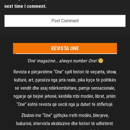
next time I comment.
REVISTA ONE
‘One’ magazine… always number One!
Revista e përjavshme “One” sjell histori të veçanta, show,
kulturë, art, pjesëza nga jeta reale, pika kyçe të politikës
së vendit dhe asaj ndërkombëtare, pamje sensacionale,
ngjarje që bëjnë jehonë, këshilla mbi modën, librat, jetën.
“One” është revista që secili nga ju duhet të shfletojë.
Zbuloni me “One” gjithçka rreth modës, blerjeve,
bukurisë, intervista ekskluzive dhe histori të udhëtimit: