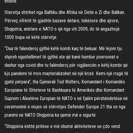
shtete.
Stervitja shtrihet nga Balltiku dhe Afrika në Detin e Zi dhe Ballkan.
Përveç ofrimit të gjashtë bazave detare, tokësore dhe ajrore,
Shqipëria, anëtare e NATO-s që nga viti 2009, do të angazhojë
1000 trupa në këtë stërvitje.
“Dua të falenderoj gjithë këtë komb kaq të bekuar. Më lejoni tju
shpreh ngushëllimet të gjithë ata që kanë humbur poersonat e
dashur nga covid dhe tu falënderoj për vigjilencën e këtij kombi që
kjo pandemi të mos mayterializohet në një krizë. Kemi një rrugë të
gjatë përpara”, tha Gjenerali Tod Wolters, Komandant i Komandës
Europiane të Shteteve të Bashkuara të Amerikës dhe Komandant
Suprem i Aleatëve Europian të NATO-s në fjalën përshëndetëse në
ceremoninë e nisjes së stërvitjes Defender Europe 21 tha se nga
pranimi në NATO Shqipëria ka qemë më e sigurtë.
“Shqipëria është pritëse e më shumë aktiviteteve se çdo vend