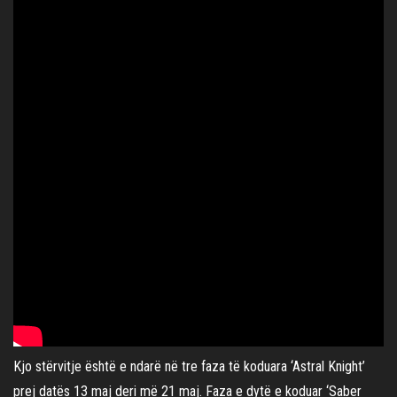
Kjo stërvitje është e ndarë në tre faza të koduara ‘Astral Knight’
prej datës 13 maj deri më 21 maj. Faza e dytë e koduar ‘Saber