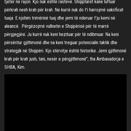
tjetër në rajon. Kjo nuk është rastëve. Shqiptarët kanë luftuar
përkrah nesh krah për krah. Ne kurrë nuk do t’i harrojmë sakrificat
tuaja. E njohim trimërinë tuaj dhe jemi të nderuar t’ju kemi në
aleancë. Përgëzojmë vullnetin e Shqipërisë për të marrë
përgjegjësi. Ju kurrë nuk keni hezituar për të ndihmuar. Na keni
përsëritur gjithmonë dhe na keni treguar potencialin taktik dhe
strategjik në Shqipëri. Kjo stërvitje është historike. Jemi gjithmonë
krah për krah jush, tani, nesër e përgjithmonë”, tha Ambasadorja e
SHBA, Kim.