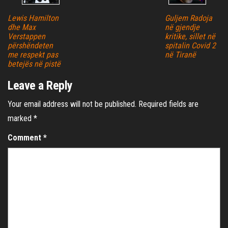
Lewis Hamilton
Guljem Radoja
dhe Max
në gjendje
Verstappen
kritike, sillet në
përshëndeten
spitalin Covid 2
me respekt pas
në Tiranë
betejës në pistë
Leave a Reply
Your email address will not be published.
Required fields are
marked
*
Comment
*