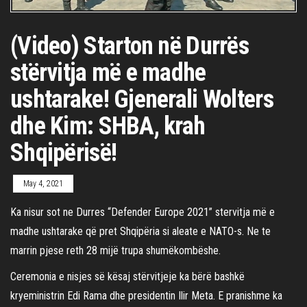
(Video) Starton në Durrës
stërvitja më e madhe
ushtarake! Gjenerali Wolters
dhe Kim: SHBA, krah
Shqipërisë!
May 4, 2021
Ka nisur sot ne Durres “Defender Europe 2021” stervitja më e
madhe ushtarake që pret Shqipëria si aleate e NATO-s. Ne te
marrin pjese reth 28 mijë trupa shumëkombëshe.
Ceremonia e nisjes së kësaj stërvitjeje ka bërë bashkë
kryeministrin Edi Rama dhe presidentin Ilir Meta. E pranishme ka