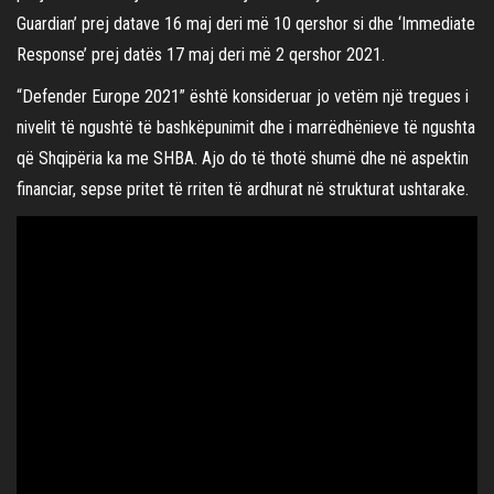
Guardian’ prej datave 16 maj deri më 10 qershor si dhe ‘Immediate
Response’ prej datës 17 maj deri më 2 qershor 2021.
“Defender Europe 2021” është konsideruar jo vetëm një tregues i
nivelit të ngushtë të bashkëpunimit dhe i marrëdhënieve të ngushta
që Shqipëria ka me SHBA. Ajo do të thotë shumë dhe në aspektin
financiar, sepse pritet të rriten të ardhurat në strukturat ushtarake.