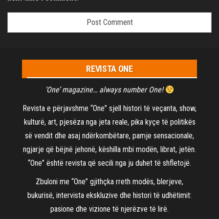
REVISTA ONE
‘One’ magazine… always number One!
Revista e përjavshme “One” sjell histori të veçanta, show,
kulturë, art, pjesëza nga jeta reale, pika kyçe të politikës
së vendit dhe asaj ndërkombëtare, pamje sensacionale,
ngjarje që bëjnë jehonë, këshilla mbi modën, librat, jetën.
“One” është revista që secili nga ju duhet të shfletojë.
Zbuloni me “One” gjithçka rreth modës, blerjeve,
bukurisë, intervista ekskluzive dhe histori të udhëtimit:
pasione dhe vizione të njerëzve të lirë.