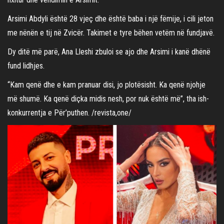
Arsimi Abdyli është 28 vjeç dhe është baba i një fëmije, i cili jeton
me nënën e tij në Zvicër. Takimet e tyre bëhen vetëm në fundjavë.
Dy ditë më parë, Ana Lleshi zbuloi se ajo dhe Arsimi i kanë dhënë
fund lidhjes.
“Kam qenë dhe e kam pranuar disi, jo plotësisht. Ka qenë njohje
më shumë. Ka qenë diçka midis nesh, por nuk është më”, tha ish-
konkurrentja e Për’puthen. /revista,one/