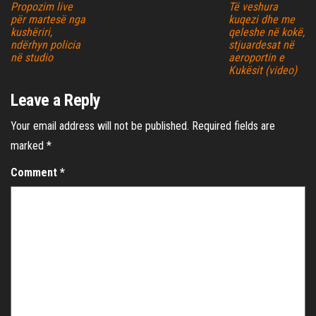
Propozim live
Të veshura
për martesë nga
kuqezi dhe me
kushëriri,
qeleshe në kokë,
ndërhyn policia
stjuardesat në
në studio
aeroportin e
Kukësit (video)
Leave a Reply
Your email address will not be published.
Required fields are
marked
*
Comment
*