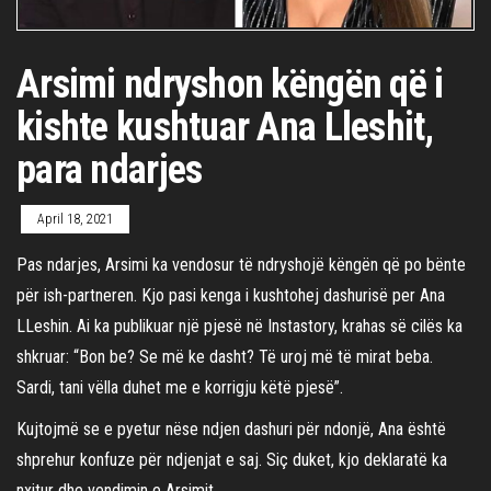
Arsimi ndryshon këngën që i
kishte kushtuar Ana Lleshit,
para ndarjes
April 18, 2021
Pas ndarjes, Arsimi ka vendosur të ndryshojë këngën që po bënte
për ish-partneren. Kjo pasi kenga i kushtohej dashurisë per Ana
LLeshin. Ai ka publikuar një pjesë në Instastory, krahas së cilës ka
shkruar: “Bon be? Se më ke dasht? Të uroj më të mirat beba.
Sardi, tani vëlla duhet me e korrigju këtë pjesë”.
Kujtojmë se e pyetur nëse ndjen dashuri për ndonjë, Ana është
shprehur konfuze për ndjenjat e saj. Siç duket, kjo deklaratë ka
nxitur dhe vendimin e Arsimit.