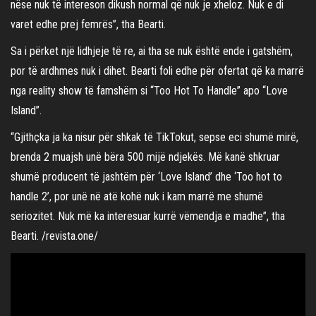
nëse nuk të intereson dikush normal që nuk je xheloz. Nuk e di
varet edhe prej femrës”, tha Bearti.
Sa i përket një lidhjeje të re, ai tha se nuk është ende i gatshëm,
por të ardhmes nuk i dihet. Bearti foli edhe për ofertat që ka marrë
nga reality show të famshëm si “Too Hot To Handle” apo “Love
Island”.
“Gjithçka ja ka nisur për shkak të TikTokut, sepse eci shumë mirë,
brenda 2 muajsh unë bëra 500 mijë ndjekës. Më kanë shkruar
shumë producent të jashtëm për ‘Love Island’ dhe ‘Too hot to
handle 2’, por unë në atë kohë nuk i kam marrë me shumë
seriozitet. Nuk më ka interesuar kurrë vëmendja e madhe”, tha
Bearti. /revista.one/