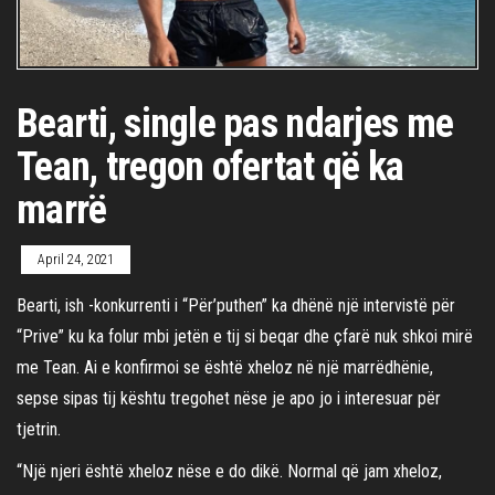
Bearti, single pas ndarjes me
Tean, tregon ofertat që ka
marrë
April 24, 2021
Bearti, ish -konkurrenti i “Për’puthen” ka dhënë një intervistë për
“Prive” ku ka folur mbi jetën e tij si beqar dhe çfarë nuk shkoi mirë
me Tean. Ai e konfirmoi se është xheloz në një marrëdhënie,
sepse sipas tij kështu tregohet nëse je apo jo i interesuar për
tjetrin.
“Një njeri është xheloz nëse e do dikë. Normal që jam xheloz,