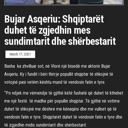
Bujar Asqeriu: Shqiptarët
duhet të zgjedhin mes
sundimtarit dhe shërbestarit
March 17, 2021
Basha ka zhvilluar sot, në Vlorë një bisedë me aktorin Bujar
Asqeriu. Ky i fundit i bëri thirrje popullit shqiptar të shkojnë të
votojnë pasi vetëm kështu mund të vendosin fatin e tyre.
“Po ndjek me vëmendje të gjithë këtë fushatë që duhet të kthehet
me një festë të madhe për popullin shqiptar. Të gjithë në votime
duhet të shkojnë me dëshire me kënaqësi dhe me vullnet që të
vendosin fatin e tyre. Shqiptarët duhet të vendosin fatin e tyre dhe
të zgjedhin midis sundimtarit dhe shërbestarit.