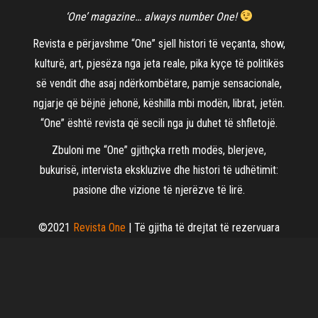
‘One’ magazine… always number One!
Revista e përjavshme “One” sjell histori të veçanta, show,
kulturë, art, pjesëza nga jeta reale, pika kyçe të politikës
së vendit dhe asaj ndërkombëtare, pamje sensacionale,
ngjarje që bëjnë jehonë, këshilla mbi modën, librat, jetën.
“One” është revista që secili nga ju duhet të shfletojë.
Zbuloni me “One” gjithçka rreth modës, blerjeve,
bukurisë, intervista ekskluzive dhe histori të udhëtimit:
pasione dhe vizione të njerëzve të lirë.
©2021
Revista One
| Të gjitha të drejtat të rezervuara