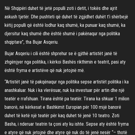
Në Shqipëri duhet të jetë populli zoti i detit, i tokës dhe ajrit
askush tjetër. Dhe pushteti që duhet të zgjidhet duhët t’i shërbejë
këtij populli që është lodhur kaq shumë, ka punuar kaq shumë, ka
djersitur kaq shumë dhe është shumë i pakënaqur nga politika
shqiptare”, tha Bujar Asqeriu.
Bujar Asqeriu i cili është shprehur se ë gjithë artistët janë të
zhgënjyer nga politika, i kërkoi Bashës rikthimin e teatrit, pasi aty
është fryma e artistëve që nuk jetojnë më.
“Artistët janë të pakqënaqur nga politika sepse artistët politika i ka
anashkaluar. Nuk i ka vlerësuar, nuk ka investuar për artin dhe një
teatër e rrafshuan. Tirana është pa teatër. Tirana ka shkuar 1 milion
banorë, në kërkesat e Bashkimit Europian për 100 mijë banorë
duhet të ketë një teatër për kaq duhet të jenë 10 teatro. Zoti
Basha, i nderuar teatrin ta çoni aty ku ishte. Sepse aty është fryma
e atyre që nuk jetojnë dhe atyre që nuk do të jenë nesër “– thotë