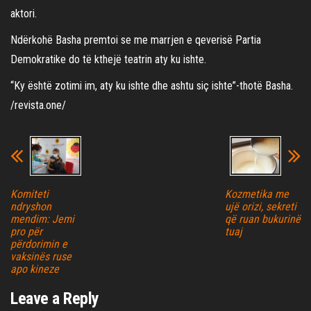
aktori.
Ndërkohë Basha premtoi se me marrjen e qeverisë Partia
Demokratike do të kthejë teatrin aty ku ishte.
“Ky është zotimi im, aty ku ishte dhe ashtu siç ishte”-thotë Basha.
/revista.one/
Komiteti
Kozmetika me
ndryshon
ujë orizi, sekreti
mendim: Jemi
që ruan bukurinë
pro për
tuaj
përdorimin e
vaksinës ruse
apo kineze
Leave a Reply